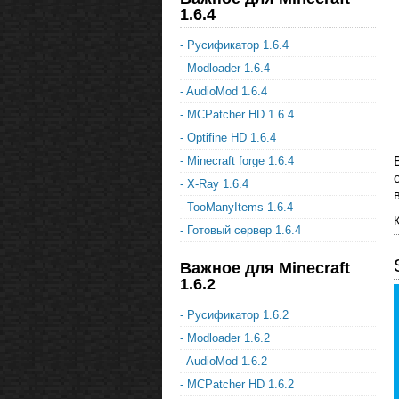
1.6.4
- Русификатор 1.6.4
- Modloader 1.6.4
- AudioMod 1.6.4
- MCPatcher HD 1.6.4
- Optifine HD 1.6.4
- Minecraft forge 1.6.4
- X-Ray 1.6.4
- TooManyItems 1.6.4
- Готовый сервер 1.6.4
Важное для Minecraft
1.6.2
- Русификатор 1.6.2
- Modloader 1.6.2
- AudioMod 1.6.2
- MCPatcher HD 1.6.2