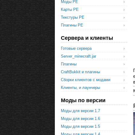
Моды PE
Карты PE
Текстуры PE
Плагины PE
Сервера и клиенты
Готовые сервера
Server_minecraft.jar
Плагины
CraftBukkit и плагины
Сборки клиентов с модами
Клиенты, и лаунчеры
Моды по версии
Моды для версии 1.7
Моды для версии 1.6
Моды для версии 1.5
Моды для версии 1.4