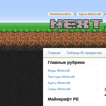
Nextminecraft.ru
»
Карты MineCraft
Главная
Таблица ID предметов
Главные рубрики
Моды Minecraft
Текстуры Minecraft
Карты Minecraft
Скины Minecraft
Майнкрафт PE