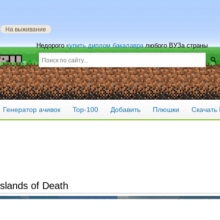
»
На выживание
Недорого
купить диплом бакалавра
любого ВУЗа страны
Генератор ачивок
Top-100
Добавить
Плюшки
Скачать 
Islands of Death