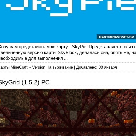
Хочу вам представить мою карту - SkyPie. Представляет она из
увеличенную версию карты SkyBlock, делалась она, опять же, на
необходимые для выполнения ...
Карты MineCraft » Version На выживание | Добавлено: 08 января
SkyGrid (1.5.2) PC