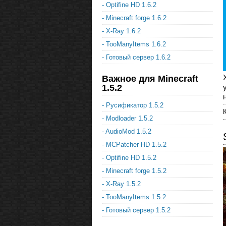
- Optifine HD 1.6.2
- Minecraft forge 1.6.2
- X-Ray 1.6.2
- TooManyItems 1.6.2
- Готовый сервер 1.6.2
Важное для Minecraft
1.5.2
- Русификатор 1.5.2
- Modloader 1.5.2
- AudioMod 1.5.2
- MCPatcher HD 1.5.2
- Optifine HD 1.5.2
- Minecraft forge 1.5.2
- X-Ray 1.5.2
- TooManyItems 1.5.2
- Готовый сервер 1.5.2