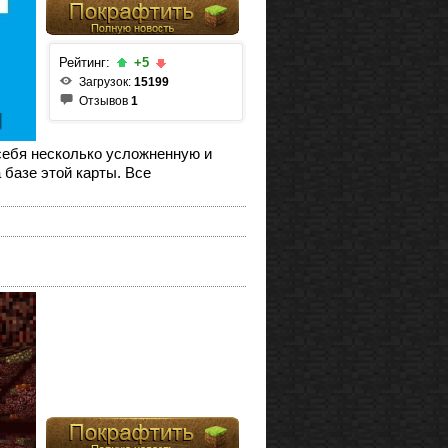
Рейтинг:
+5
Загрузок:
15199
Отзывов
1
 себя несколько усложненную и
 базе этой карты. Все