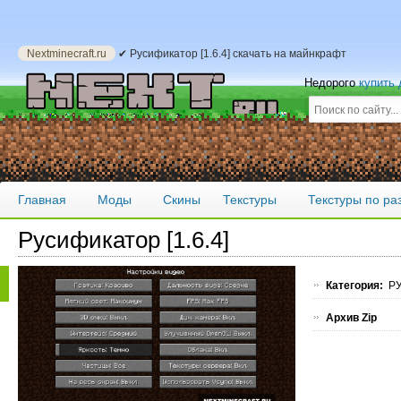
Nextminecraft.ru
✔ Русификатор [1.6.4] скачать на майнкрафт
Недорого
купить
Главная
Моды
Скины
Текстуры
Текстуры по р
Русификатор [1.6.4]
Категория:
РУ
Архив Zip