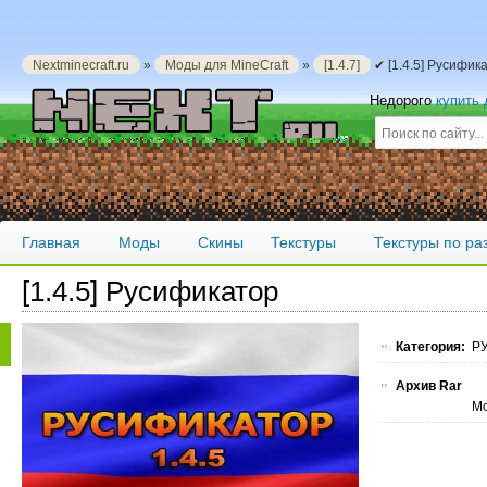
Nextminecraft.ru
»
Моды для MineCraft
»
[1.4.7]
✔ [1.4.5] Русифик
Недорого
купить
Главная
Моды
Скины
Текстуры
Текстуры по р
[1.4.5] Русификатор
Категория:
РУ
Архив Rar
Мо