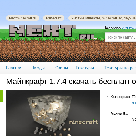
Nextminecraft.ru
»
Minecraft
»
Чистые клиенты, minecraft.jar, лаунч
Недорого
купить
Главная
Моды
Скины
Текстуры
Текстуры по р
Майнкрафт 1.7.4 скачать бесплатно
Категория:
РУ
ла
Архив Rar
Мо