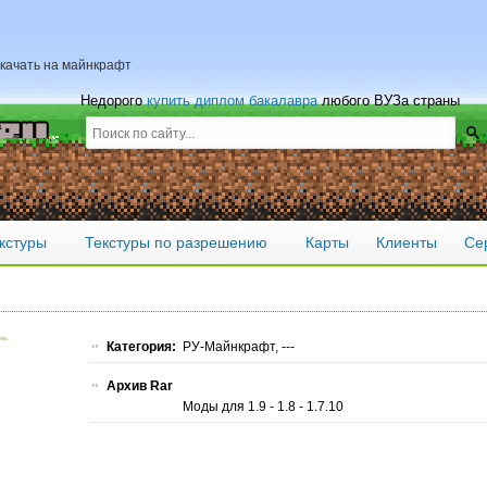
скачать на майнкрафт
Недорого
купить диплом бакалавра
любого ВУЗа страны
кстуры
Текстуры по разрешению
Карты
Клиенты
Се
Категория:
РУ-Майнкрафт, ---
Архив Rar
Моды для 1.9 - 1.8 - 1.7.10