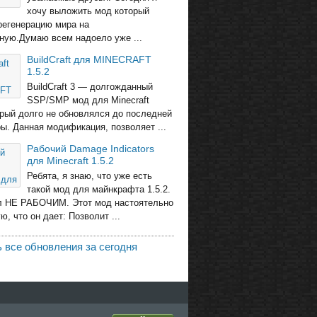
хочу выложить мод который
регенерацию мира на
ную.Думаю всем надоело уже ...
BuildCraft для MINECRAFT
1.5.2
BuildCraft 3 — долгожданный
SSP/SMP мод для Minecraft
торый долго не обновлялся до последней
ры. Данная модификация, позволяет ...
Рабочий Damage Indicators
для Minecraft 1.5.2
Ребята, я знаю, что уже есть
такой мод для майнкрафта 1.5.2.
л НЕ РАБОЧИМ. Этот мод настоятельно
, что он дает: Позволит ...
 все обновления за сегодня