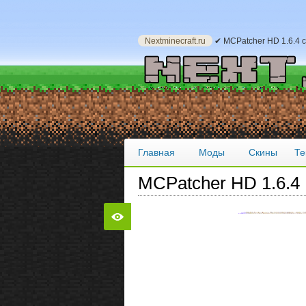
Nextminecraft.ru
✔ MCPatcher HD 1.6.4 
Главная
Моды
Скины
Те
MCPatcher HD 1.6.4