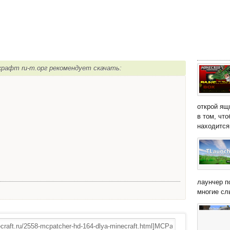
крафт ru-m.орг рекомендует скачать:
открой ящ
в том, чт
находится 
лаунчер п
многие сл