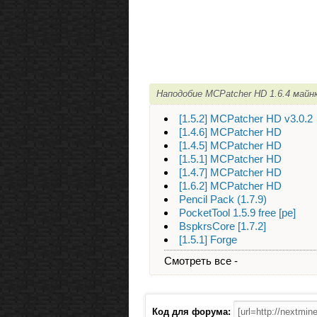
Наподобие MCPatcher HD 1.6.4 майн
[1.5.2] MCPatcher HD v3.0.2
[1.4.6] MCPatcher HD
[1.4.5] MCPatcher HD
[1.5.1] MCPatcher HD
[1.4.7] MCPatcher HD
[1.6.2] MCPatcher HD
Pencil Pack (1.7.9)
PocketTool 1.5.9 free [pe]
BspkrsCore [1.7.2]
[1.5.1] Forge
Смотреть все -
Код для форума: