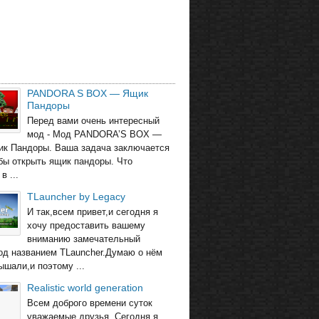
PANDORA S BOX — Ящик
Пандоры
Перед вами очень интересный
мод - Мод PANDORA’S BOX —
ик Пандоры. Ваша задача заключается
обы открыть ящик пандоры. Что
в ...
TLauncher by Legacy
И так,всем привет,и сегодня я
хочу предоставить вашему
вниманию замечательный
од названием TLauncher.Думаю о нём
ышали,и поэтому ...
Realistic world generation
Всем доброго времени суток
уважаемые друзья. Сегодня я