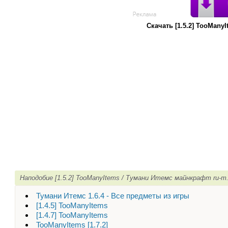
Скачать [1.5.2] TooMan
Наподобие [1.5.2] TooManyItems / Тумани Итемс майнкрафт ru-m
Тумани Итемс 1.6.4 - Все предметы из игры
[1.4.5] TooManyItems
[1.4.7] TooManyItems
TooManyItems [1.7.2]