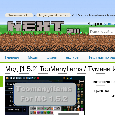
Nextminecraft.ru
»
Моды для MineCraft
✔ [1.5.2] TooManyItems / Тум
Недорого
купить
Главная
Моды
Скины
Текстуры
Текстуры по р
Мод [1.5.2] TooManyItems / Тумани
Категория:
РУ
Архив Rar
Мо