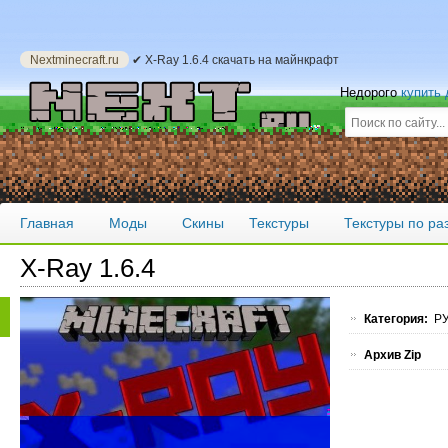
Nextminecraft.ru
✔ X-Ray 1.6.4 скачать на майнкрафт
Недорого
купить
Главная
Моды
Скины
Текстуры
Текстуры по р
X-Ray 1.6.4
Категория:
РУ
Архив Zip