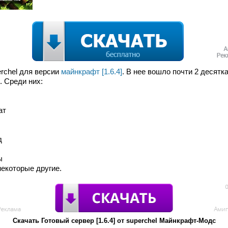
rchel для версии
майнкрафт [1.6.4]
. В нее вошло почти 2 десят
 Среди них:
ат
д
ы
некоторые другие.
Скачать Готовый сервер [1.6.4] от superchel Майнкрафт-Модс