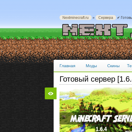
Nextminecraft.ru
»
Сервера
✔ Готовый
Главная
Моды
Скины
Те
Готовый сервер [1.6.