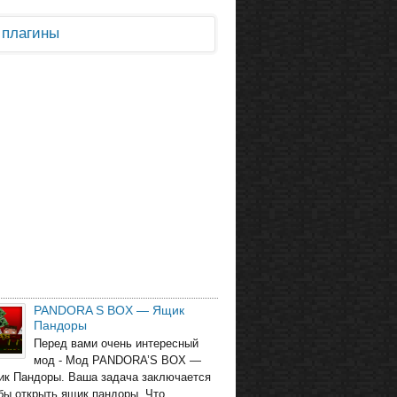
и плагины
PANDORA S BOX — Ящик
Пандоры
Перед вами очень интересный
мод - Мод PANDORA’S BOX —
ик Пандоры. Ваша задача заключается
обы открыть ящик пандоры. Что