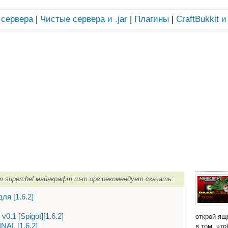
 сервера
|
Чистые сервера и .jar
|
Плагины
|
CraftBukkit 
от superchel майнкрафт ru-m.орг рекомендует скачать:
ля [1.6.2]
0.1 [Spigot][1.6.2]
открой ящ
NAL [1.6.2]
в том, чт