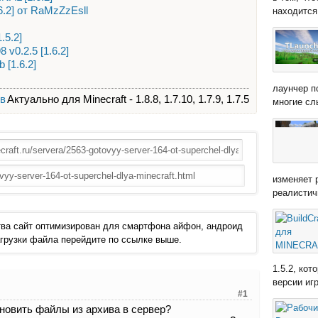
6.2] от RaMzZzEsll
находится 
.5.2]
v0.2.5 [1.6.2]
 [1.6.2]
лаунчер п
ов
Актуально для Minecraft - 1.8.8, 1.7.10, 1.7.9, 1.7.5
многие сл
изменяет 
реалистич
ва сайт оптимизирован для смартфона айфон, андроид
 загрузки файла перейдите по ссылке выше.
1.5.2, ко
версии иг
#1
ановить файлы из архива в сервер?