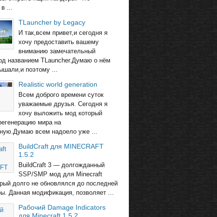
в ...
TLauncher by Legacy
И так,всем привет,и сегодня я
хочу предоставить вашему
вниманию замечательный
од названием TLauncher.Думаю о нём
ышали,и поэтому ...
Realistic world generation
Всем доброго времени суток
уважаемые друзья. Сегодня я
хочу выложить мод который
регенерацию мира на
ную.Думаю всем надоело уже ...
BuildCraft для MINECRAFT
1.5.2
BuildCraft 3 — долгожданный
SSP/SMP мод для Minecraft
торый долго не обновлялся до последней
ры. Данная модификация, позволяет ...
Рабочий Damage Indicators
для Minecraft 1.5.2