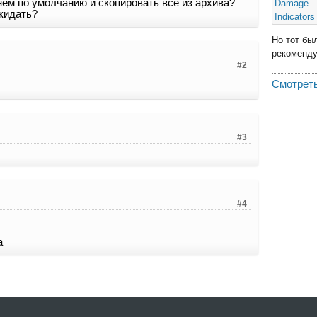
 нем по умолчанию и скопировать все из архива?
 кидать?
Но тот бы
рекомендую
#2
Смотреть
#3
#4
а