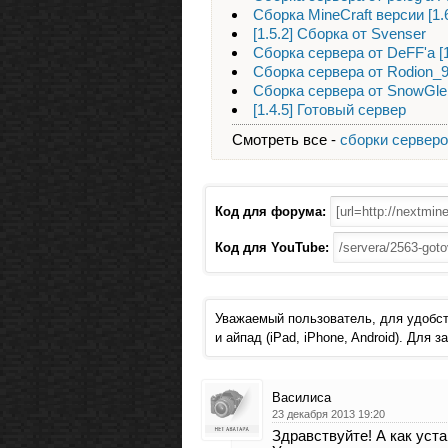
Сборка MineCraft версии [1.
[1.5.2] Сборка от Svenser
Сборка сервера от DeFF'a [1
Сборка сервера от Rodion_98 
Сборка сервера от SnowGleb
[1.4.5] Готовый сервер
Смотреть все -
сборки сервер
Код для форума:
Код для YouTube:
Уважаемый пользователь, для удобст
и айпад (iPad, iPhone, Android). Для
Василиса
23 декабря 2013 19:20
Здравствуйте! А как уст