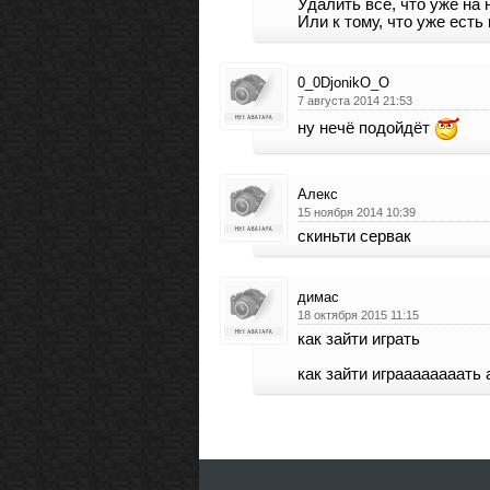
Удалить все, что уже на
Или к тому, что уже есть
0_0DjonikО_О
7 августа 2014 21:53
ну нечё подойдёт
Алекс
15 ноября 2014 10:39
скиньти сервак
димас
18 октября 2015 11:15
как зайти играть
как зайти играааааааать 