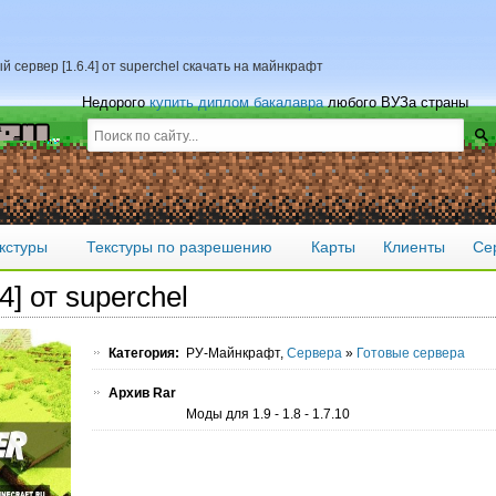
 сервер [1.6.4] от superchel скачать на майнкрафт
Недорого
купить диплом бакалавра
любого ВУЗа страны
кстуры
Текстуры по разрешению
Карты
Клиенты
Се
4] от superchel
Категория:
РУ-Майнкрафт,
Сервера
»
Готовые сервера
Архив Rar
Моды для 1.9 - 1.8 - 1.7.10