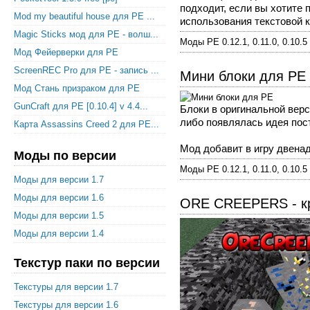
подходит, если вы хотите 
Mod my beautiful house для PE ...
использования текстовой ко
Magic Sticks мод для PE - волш...
Моды PE 0.12.1, 0.11.0, 0.10.5
Мод Фейерверки для PE
ScreenREC Pro для PE - запись ...
Мини блоки для PE
Мод Стань призраком для PE
GunCraft для PE [0.10.4] v 4.4...
Блоки в оригинальной верс
либо появлялась идея пос
Карта Assassins Creed 2 для PE...
Мод добавит в игру двенадц
Моды по версии
Моды PE 0.12.1, 0.11.0, 0.10.5
Моды для версии 1.7
Моды для версии 1.6
ORE CREEPERS - кр
Моды для версии 1.5
Моды для версии 1.4
Текстур паки по версии
Текстуры для версии 1.7
Текстуры для версии 1.6