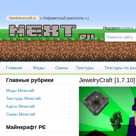
Nextminecraft.ru
» Алфавитный указатель » j
Недорого
купить
Главная
Моды
Скины
Текстуры
Текстуры по р
JewelryCraft [1.7.10]
Главные рубрики
Моды Minecraft
Текстуры Minecraft
Карты Minecraft
Скины Minecraft
Майнкрафт PE