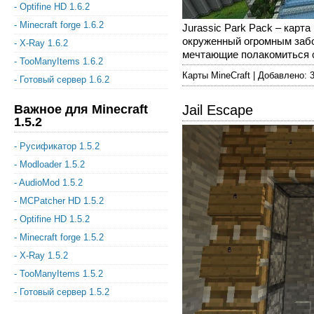
- Optifine HD 1.6.2
- Minecraft forge 1.6.2
Jurassic Park Pack – карт
окруженный огромным забо
- X-Ray 1.6.2
мечтающие полакомиться с
- TooManyItems 1.6.2
Карты MineCraft | Добавлено: 
- Готовый сервер 1.6.2
Важное для Minecraft
Jail Escape
1.5.2
- Русификатор 1.5.2
- Modloader 1.5.2
- AudioMod 1.5.2
- MCPatcher HD 1.5.2
- Optifine HD 1.5.2
- Minecraft forge 1.5.2
- X-Ray 1.5.2
- TooManyItems 1.5.2
- Готовый сервер 1.5.2