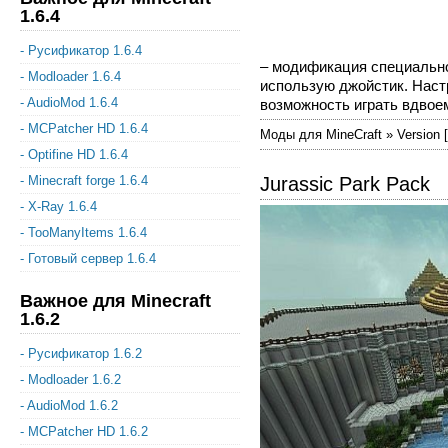
1.6.4
- Русификатор 1.6.4
– модификация специально
- Modloader 1.6.4
использую джойстик. Наст
- AudioMod 1.6.4
возможность играть вдвоем 
- MCPatcher HD 1.6.4
Моды для MineCraft » Version [
- Optifine HD 1.6.4
Jurassic Park Pack
- Minecraft forge 1.6.4
- X-Ray 1.6.4
- TooManyItems 1.6.4
- Готовый сервер 1.6.4
Важное для Minecraft
1.6.2
- Русификатор 1.6.2
- Modloader 1.6.2
- AudioMod 1.6.2
- MCPatcher HD 1.6.2