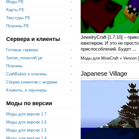
Моды PE
Карты PE
Текстуры PE
Плагины PE
JewelryCraft [1.7.10] – п
Сервера и клиенты
ювелиром. И это не просто
приспособлений. Будет ...
Готовые сервера
Server_minecraft.jar
Моды для MineCraft » Version [
Плагины
Japanese Village
CraftBukkit и плагины
Сборки клиентов с модами
Клиенты, и лаунчеры
Моды по версии
Моды для версии 1.7
Моды для версии 1.6
Моды для версии 1.5
Моды для версии 1.4