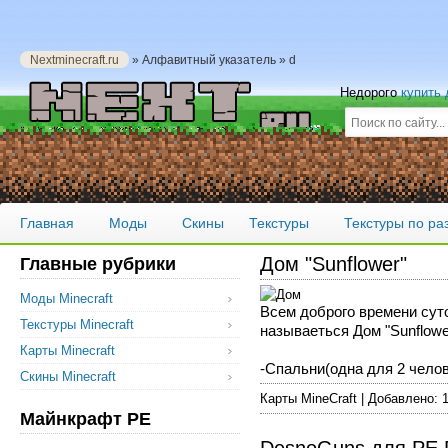
Nextminecraft.ru
» Алфавитный указатель » d
Недорого
купить
Главная
Моды
Скины
Текстуры
Текстуры по р
Дом "Sunflower"
Главные рубрики
Моды Minecraft
Всем доброго времени сут
Текстуры Minecraft
называеться Дом "Sunflowe
Карты Minecraft
-Спальни(одна для 2 челове
Скины Minecraft
Карты MineCraft | Добавлено: 
Майнкрафт PE