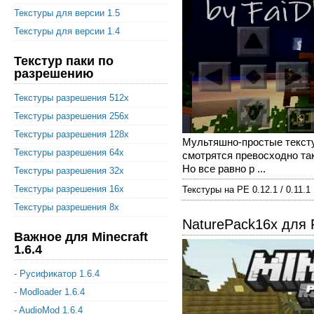
Текстуры для версии 1.5
Текстуры для версии 1.4
Текстур паки по
разрешению
Текстуры разрешения 512x
Текстуры разрешения 256x
Текстуры разрешения 128x
Мультяшно-простые тексту
Текстуры разрешения 64x
смотрятся превосходно так
Но все равно р ...
Текстуры разрешения 32x
Текстуры разрешения 16x
Текстуры на PE 0.12.1 / 0.11.1
Текстуры разрешения 8x
NaturePack16x для P
Важное для Minecraft
1.6.4
- Русификатор 1.6.4
- Modloader 1.6.4
- AudioMod 1.6.4