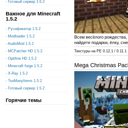
- Готовый сервер 1.6.2
Важное для Minecraft
1.5.2
- Русификатор 1.5.2
- Modloader 1.5.2
Всем весёлого рождества,
найдете подарки, ёлку, снег
- AudioMod 1.5.2
- MCPatcher HD 1.5.2
Текстуры на PE 0.12.1 / 0.11.1
- Optifine HD 1.5.2
Mega Christmas Pack
- Minecraft forge 1.5.2
- X-Ray 1.5.2
- TooManyItems 1.5.2
- Готовый сервер 1.5.2
Горячие темы