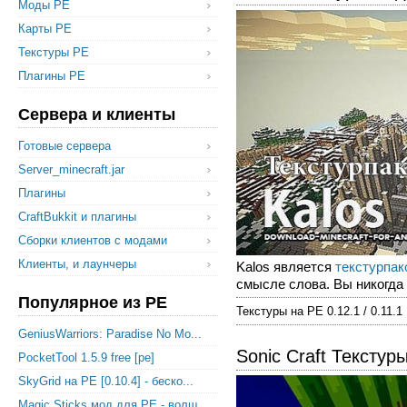
Моды PE
Карты PE
Текстуры PE
Плагины PE
Сервера и клиенты
Готовые сервера
Server_minecraft.jar
Плагины
CraftBukkit и плагины
Сборки клиентов с модами
Клиенты, и лаунчеры
Kalos является
текстурпак
смысле слова. Вы никогда 
Популярное из PE
Текстуры на PE 0.12.1 / 0.11.1
GeniusWarriors: Paradise No Mo...
Sonic Craft Текстур
PocketTool 1.5.9 free [pe]
SkyGrid на PE [0.10.4] - беско...
Magic Sticks мод для PE - волш...