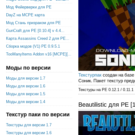
Мод Фейерверки для PE
DayZ на MCPE карта
Мод Стань призраком для PE
GunCraft для PE [0.10.4] v 4.4...
Карта Assassins Creed 2 для PE...
Сборка модов (V1) PE 0.9.5.1
TooManyItems Addon v16 [MCPE][...
Моды по версии
Текстурпак
создан на базе 
Моды для версии 1.7
Соник. Пакет текстур пред
Моды для версии 1.6
Текстуры на PE 0.12.1 / 0.11.1
Моды для версии 1.5
Моды для версии 1.4
Beautilistic для PE 
Текстур паки по версии
Текстуры для версии 1.7
Текстуры для версии 1.6