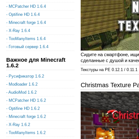
- MCPatcher HD 1.6.4
- Optifine HD 1.6.4
- Minecraft forge 1.6.4
- X-Ray 1.6.4
- TooManyItems 1.6.4
- Готовый сервер 1.6.4
Сидите на смартфоне, ищит
Важное для Minecraft
сделанные с душой и качест
1.6.2
Текстуры на PE 0.12.1 / 0.11.1
- Русификатор 1.6.2
Christmas Texture P
- Modloader 1.6.2
- AudioMod 1.6.2
- MCPatcher HD 1.6.2
- Optifine HD 1.6.2
- Minecraft forge 1.6.2
- X-Ray 1.6.2
- TooManyItems 1.6.2