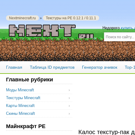
Nextminecraft.ru
»
Текстуры на PE 0.12.1 / 0.11.1
Недорого
купить
Главная
Таблица ID предметов
Генератор ачивок
Top-
Главные рубрики
Моды Minecraft
Текстуры Minecraft
Карты Minecraft
Скины Minecraft
Майнкрафт PE
Калос текстур-пак 