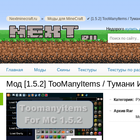
Nextminecraft.ru
»
Моды для MineCraft
✔ [1.5.2] TooManyItems / Тум
Недорого
купить
Главная
Моды
Скины
Текстуры
Текстуры по р
Мод [1.5.2] TooManyItems / Тумани
Категория:
РУ
Архив Rar
Мо