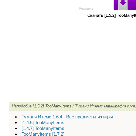
Скачать [1.5.2] TooMan
Наподобие [1.5.2] TooManyItems / Тумани Итемс майнкрафт ru-m
Тумани Итемс 1.6.4 - Все предметы из игры
[1.4.5] TooManyItems
[1.4.7] TooManyItems
TooManyItems [1.7.2]