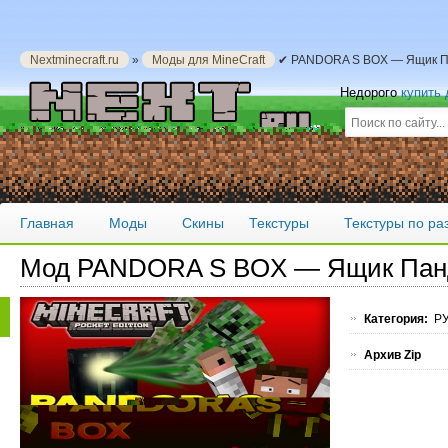
Nextminecraft.ru
»
Моды для MineCraft
✔ PANDORA S BOX — Ящик Па
Недорого
купить
Главная
Моды
Скины
Текстуры
Текстуры по р
Мод PANDORA S BOX — Ящик Пан
Категория:
РУ
Архив Zip