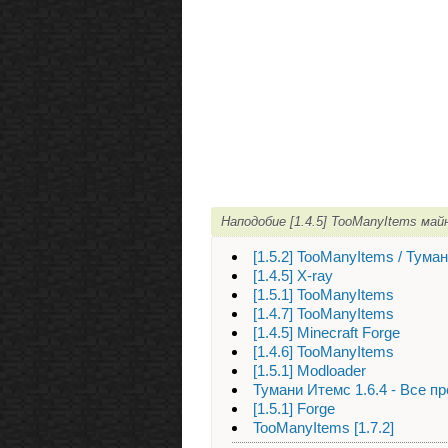
Наподобие [1.4.5] TooManyItems ма
[1.5.2] TooManyItems / Тума
[1.4.5] X-ray
[1.5.1] TooManyItems
[1.4.7] TooManyItems
[1.4.5] Minecraft Forge
[1.4.6] TooManyItems
[1.5.1] Modloader
Тумани Итемс 1.6.4 - Все п
[1.5.1] Forge
TooManyItems [1.7.2]