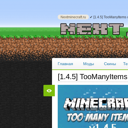
Nextminecraft.ru
✔ [1.4.5] TooManyItems
Главная
Моды
Скины
Те
[1.4.5] TooManyItems