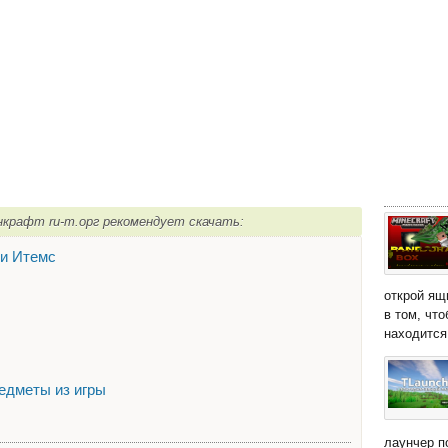
йнкрафт ru-m.орг рекомендует скачать:
ни Итемс
открой ящ
в том, чт
находится 
редметы из игры
лаунчер п