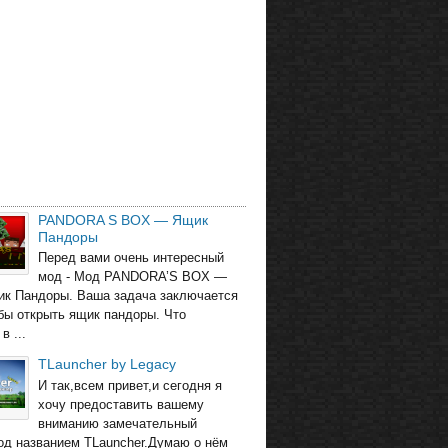
PANDORA S BOX — Ящик
Пандоры
Перед вами очень интересный
мод - Мод PANDORA’S BOX —
ик Пандоры. Ваша задача заключается
обы открыть ящик пандоры. Что
в ...
TLauncher by Legacy
И так,всем привет,и сегодня я
хочу предоставить вашему
вниманию замечательный
од названием TLauncher.Думаю о нём