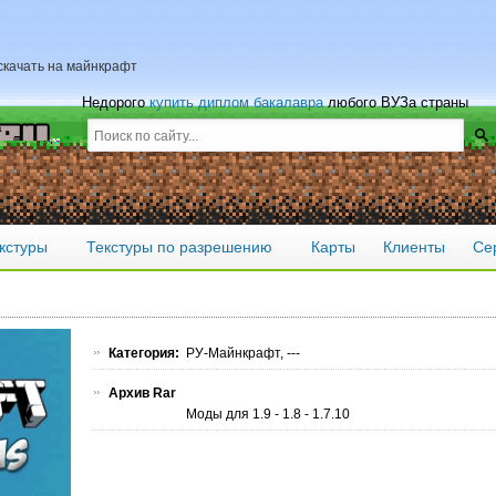
 скачать на майнкрафт
Недорого
купить диплом бакалавра
любого ВУЗа страны
кстуры
Текстуры по разрешению
Карты
Клиенты
Се
Категория:
РУ-Майнкрафт, ---
Архив Rar
Моды для 1.9 - 1.8 - 1.7.10