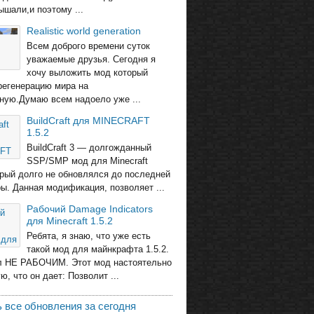
ышали,и поэтому ...
Realistic world generation
Всем доброго времени суток
уважаемые друзья. Сегодня я
хочу выложить мод который
регенерацию мира на
ную.Думаю всем надоело уже ...
BuildCraft для MINECRAFT
1.5.2
BuildCraft 3 — долгожданный
SSP/SMP мод для Minecraft
торый долго не обновлялся до последней
ры. Данная модификация, позволяет ...
Рабочий Damage Indicators
для Minecraft 1.5.2
Ребята, я знаю, что уже есть
такой мод для майнкрафта 1.5.2.
л НЕ РАБОЧИМ. Этот мод настоятельно
, что он дает: Позволит ...
 все обновления за сегодня