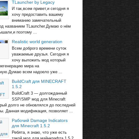
TLauncher by Legacy
И так,всем привет,и сегодня я
хочу предоставить вашему
вниманию замечательный
од названием TLauncher.Думаю о нём
ышали,и поэтому ...
Realistic world generation
Всем доброго времени суток
уважаемые друзья. Сегодня я
хочу выложить мод который
регенерацию мира на
ную.Думаю всем надоело уже ...
BuildCraft для MINECRAFT
1.5.2
BuildCraft 3 — долгожданный
SSP/SMP мод для Minecraft
торый долго не обновлялся до последней
ры. Данная модификация, позволяет ...
Рабочий Damage Indicators
для Minecraft 1.5.2
Ребята, я знаю, что уже есть
такой мод для майнкрафта 1.5.2.