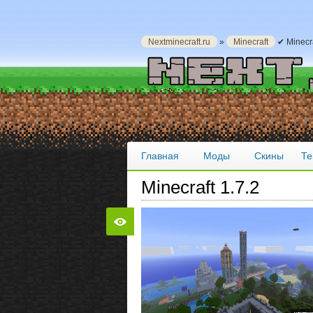
Nextminecraft.ru
»
Minecraft
✔ Minecra
Главная
Моды
Скины
Те
Minecraft 1.7.2