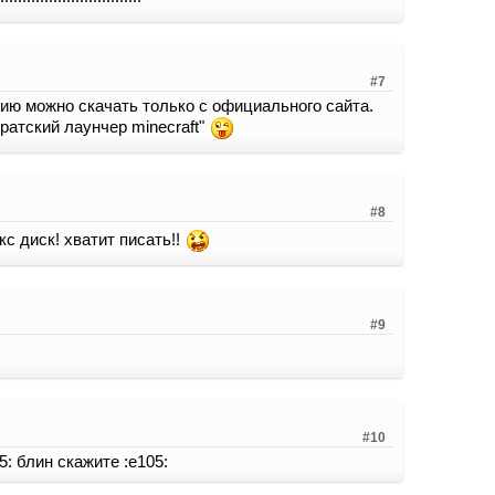
#7
сию можно скачать только с официального сайта.
ратский лаунчер minecraft"
#8
с диск! хватит писать!!
#9
#10
5: блин скажите :е105: