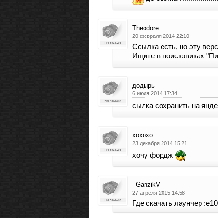
Theodore
20 февраля 2014 22:10
Ссылка есть, но эту вер
Ищите в поисковиках "Пи
додырь
6 июля 2014 17:34
сылка сохранить на яндек
хохохо
23 декабря 2014 15:21
хочу фордж
_GanzikV_
27 апреля 2015 14:58
Где скачать лаунчер :е10