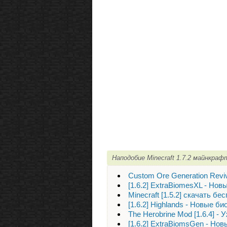
Наподобие Minecraft 1.7.2 майнкраф
Custom Ore Generation Reviva
[1.6.2] ExtraBiomesXL - Но
Minecraft [1.5.2] скачать бе
[1.6.2] Highlands - Новые б
The Herobrine Mod [1.6.4] -
[1.6.2] ExtraBiomsGen - Но