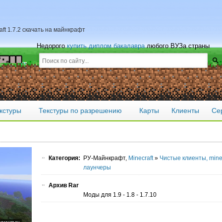
ft 1.7.2 скачать на майнкрафт
Недорого
купить диплом бакалавра
любого ВУЗа страны
кстуры
Текстуры по разрешению
Карты
Клиенты
Се
Категория:
РУ-Майнкрафт,
Minecraft
»
Чистые клиенты, minecr
лаунчеры
Архив Rar
Моды для 1.9 - 1.8 - 1.7.10