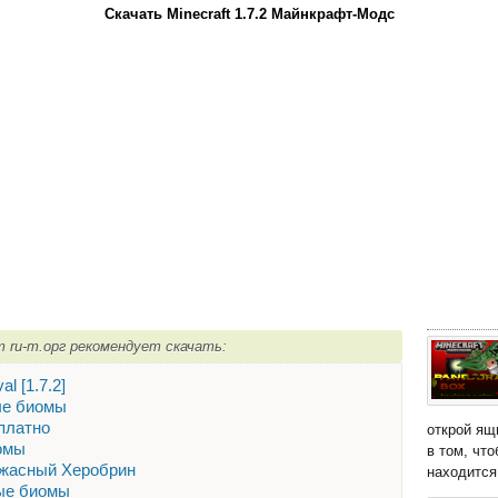
Скачать Minecraft 1.7.2 Майнкрафт-Модс
т ru-m.орг рекомендует скачать:
l [1.7.2]
вые биомы
сплатно
открой ящ
иомы
в том, чт
 Ужасный Херобрин
находится 
вые биомы