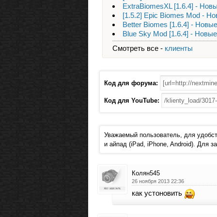
ExtraBiomesXL [1.6.4] - Но
[1.5.2] Epic Biomes Mod - 
Better Biomes [1.6.4] - Нов
Blue Sky Mod [1.6.4] - Нов
Смотреть все -
клиенты
Код для форума:
Код для YouTube:
Уважаемый пользователь, для удобст
и айпад (iPad, iPhone, Android). Для
Колян545
26 ноября 2013 22:36
как устоновить