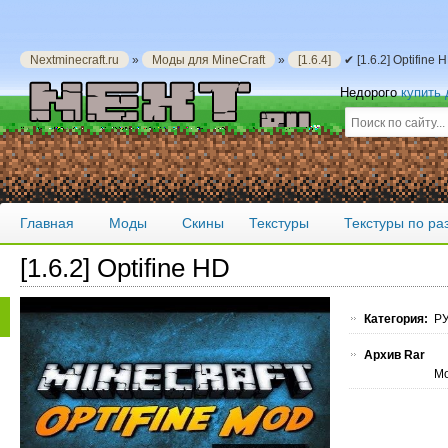
Nextminecraft.ru
»
Моды для MineCraft
»
[1.6.4]
✔ [1.6.2] Optifine
Недорого
купить
Главная
Моды
Скины
Текстуры
Текстуры по р
[1.6.2] Optifine HD
Категория:
РУ
Архив Rar
Мо