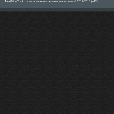
NextMineCraft.ru - Копирование контента запрещено. © 2012-2013 (+12)