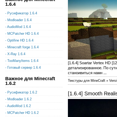
1.6.4
- Русификатор 1.6.4
- Modloader 1.6.4
- AudioMod 1.6.4
- MCPatcher HD 1.6.4
- Optifine HD 1.6.4
- Minecraft forge 1.6.4
- X-Ray 1.6.4
- TooManyItems 1.6.4
[1.6.4] Soartar Vertex HD 
детализированное. По сути
- Готовый сервер 1.6.4
станоивиться намн ...
Важное для Minecraft
Текстуры для MineCraft » Versi
1.6.2
- Русификатор 1.6.2
[1.6.4] Smooth Reali
- Modloader 1.6.2
- AudioMod 1.6.2
- MCPatcher HD 1.6.2