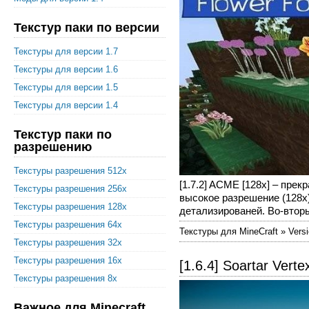
Текстур паки по версии
Текстуры для версии 1.7
Текстуры для версии 1.6
Текстуры для версии 1.5
Текстуры для версии 1.4
Текстур паки по
разрешению
Текстуры разрешения 512x
[1.7.2] ACME [128x] – пре
Текстуры разрешения 256x
высокое разрешение (128х)
Текстуры разрешения 128x
детализированей. Во-вторых
Текстуры разрешения 64x
Текстуры для MineCraft » Versi
Текстуры разрешения 32x
Текстуры разрешения 16x
[1.6.4] Soartar Vert
Текстуры разрешения 8x
Важное для Minecraft