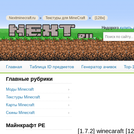
Nextminecraft.ru
»
Текстуры для MineCraft
»
[128x]
Недорого
купить
Главная
Таблица ID предметов
Генератор ачивок
Top-
Главные рубрики
Моды Minecraft
Текстуры Minecraft
Карты Minecraft
Скины Minecraft
Майнкрафт PE
[1.7.2] winecaraft [1