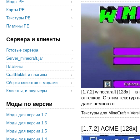
Моды PE
Карты PE
Текстуры PE
Плагины PE
Сервера и клиенты
Готовые сервера
Server_minecraft.jar
Плагины
CraftBukkit и плагины
Сборки клиентов с модами
Клиенты, и лаунчеры
[1.7.2] winecaraft [128x] 
оттенков. С этим текстур 
Моды по версии
даже немного н ...
Текстуры для MineCraft » Versi
Моды для версии 1.7
Моды для версии 1.6
[1.7.2] ACME [128x]
Моды для версии 1.5
Моды для версии 1.4