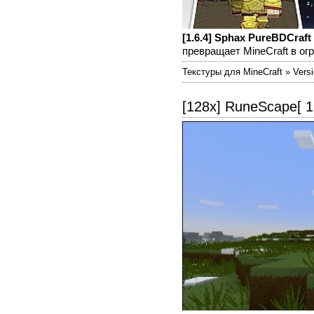
[1.6.4] Sphax PureBDCraft 
превращает MineCraft в огр
Текстуры для MineCraft » Versio
[128x] RuneScape[ 1