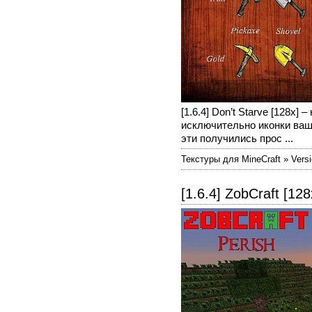
[1.6.4] Don’t Starve [128х
исключительно иконки ваш
эти получились прос ...
Текстуры для MineCraft » Versi
[1.6.4] ZobCraft [128