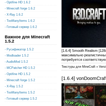
- Optifine HD 1.6.2
- Minecraft forge 1.6.2
- X-Ray 1.6.2
- TooManyItems 1.6.2
- Готовый сервер 1.6.2
Важное для Minecraft
1.5.2
- Русификатор 1.5.2
[1.6.4] Smooth Realism [12
максимально реалистичным
- Modloader 1.5.2
потребуется соответствую 
- AudioMod 1.5.2
Текстуры для MineCraft » Versi
- MCPatcher HD 1.5.2
- Optifine HD 1.5.2
[1.6.4] vonDoomCraft
- Minecraft forge 1.5.2
- X-Ray 1.5.2
- TooManyItems 1.5.2
- Готовый сервер 1.5.2