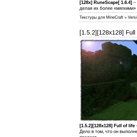
[128x] RuneScape[ 1.6.4]
–
делая их более «мягкими» 
Текстуры для MineCraft » Versio
[1.5.2][128x128] Full o
[1.5.2][128x128] Full of life
Дело в том, что он выполн