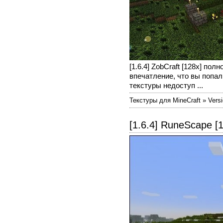
[1.6.4] ZobCraft [128x] п
впечатление, что вы попа
текстуры недоступ ...
Текстуры для MineCraft » Versi
[1.6.4] RuneScape [