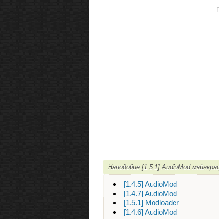
Наподобие [1.5.1] AudioMod майнкр
[1.4.5] AudioMod
[1.4.7] AudioMod
[1.5.1] Modloader
[1.4.6] AudioMod