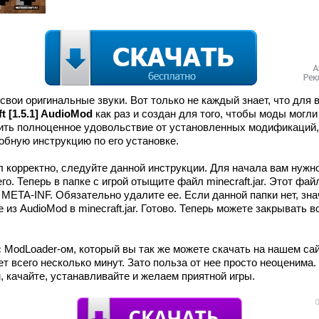
вои оригинальные звуки. Вот только не каждый знает, что для 
t [1.5.1] AudioMod
как раз и создан для того, чтобы моды могл
учить полноценное удовольствие от установленных модификаций,
бную инструкцию по его установке.
 корректно, следуйте данной инструкции. Для начала вам нужно
о. Теперь в папке с игрой отыщите файл minecraft.jar. Этот фа
 META-INF. Обязательно удалите ее. Если данной папки нет, зна
из AudioMod в minecraft.jar. Готово. Теперь можете закрывать 
 ModLoader-ом, который вы так же можете скачать на нашем сай
т всего несколько минут. Зато польза от нее просто неоценима
, качайте, устанавливайте и желаем приятной игры.