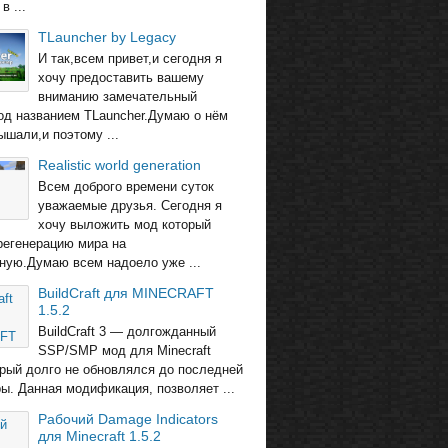
в ...
TLauncher by Legacy
И так,всем привет,и сегодня я
хочу предоставить вашему
вниманию замечательный
од названием TLauncher.Думаю о нём
ышали,и поэтому ...
Realistic world generation
Всем доброго времени суток
уважаемые друзья. Сегодня я
хочу выложить мод который
регенерацию мира на
ную.Думаю всем надоело уже ...
BuildCraft для MINECRAFT
1.5.2
BuildCraft 3 — долгожданный
SSP/SMP мод для Minecraft
торый долго не обновлялся до последней
ры. Данная модификация, позволяет ...
Рабочий Damage Indicators
для Minecraft 1.5.2