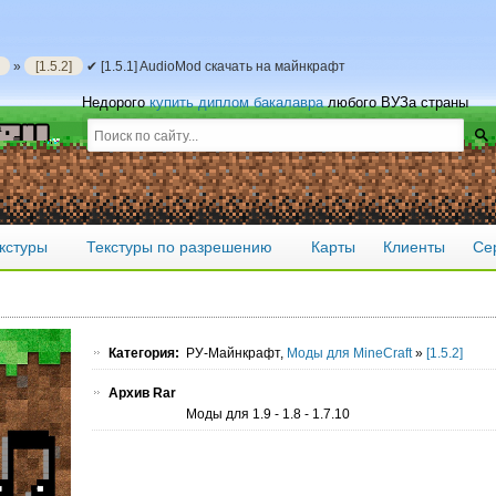
»
[1.5.2]
✔ [1.5.1] AudioMod скачать на майнкрафт
Недорого
купить диплом бакалавра
любого ВУЗа страны
кстуры
Текстуры по разрешению
Карты
Клиенты
Се
Категория:
РУ-Майнкрафт,
Моды для MineCraft
»
[1.5.2]
Архив Rar
Моды для 1.9 - 1.8 - 1.7.10