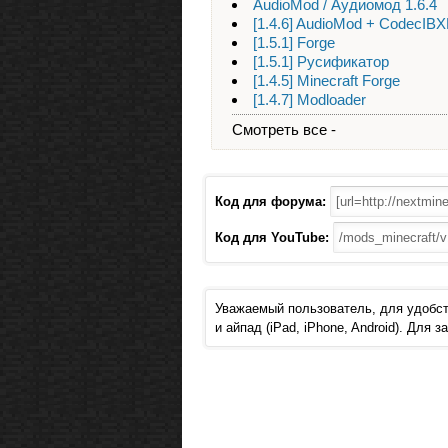
AudioMod / Аудиомод 1.6.4
[1.4.6] AudioMod + CodecIB
[1.5.1] Forge
[1.5.1] Русификатор
[1.4.5] Minecraft Forge
[1.4.7] Modloader
Смотреть все -
Код для форума:
Код для YouTube:
Уважаемый пользователь, для удобст
и айпад (iPad, iPhone, Android). Для