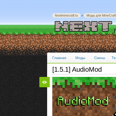
Nextminecraft.ru
»
Моды для MineCraft
Главная
Моды
Скины
Те
[1.5.1] AudioMod