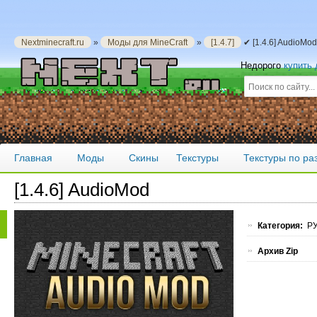
Nextminecraft.ru
»
Моды для MineCraft
»
[1.4.7]
✔ [1.4.6] AudioMo
Недорого
купить
Главная
Моды
Скины
Текстуры
Текстуры по р
[1.4.6] AudioMod
Категория:
РУ
Архив Zip