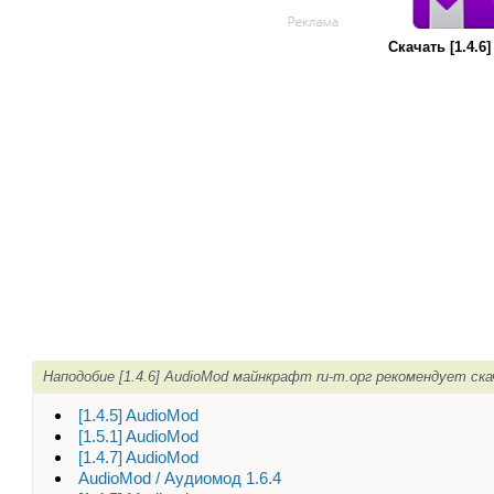
Скачать [1.4.
Наподобие [1.4.6] AudioMod майнкрафт ru-m.орг рекомендует ск
[1.4.5] AudioMod
[1.5.1] AudioMod
[1.4.7] AudioMod
AudioMod / Аудиомод 1.6.4