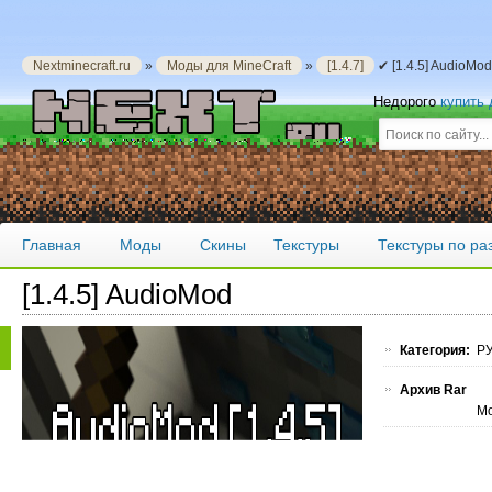
Nextminecraft.ru
»
Моды для MineCraft
»
[1.4.7]
✔ [1.4.5] AudioMo
Недорого
купить
Главная
Моды
Скины
Текстуры
Текстуры по р
[1.4.5] AudioMod
Категория:
РУ
Архив Rar
Мо