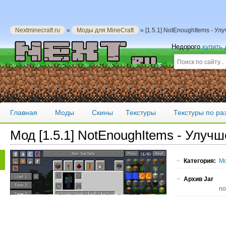
Nextminecraft.ru
»
Моды для MineCraft
» [1.5.1] NotEnoughItems - У
Недорого
купить
Главная
Моды
Скины
Текстуры
Текстуры по р
Мод [1.5.1] NotEnoughItems - Улуч
Категория:
Мо
Архив Jar
no