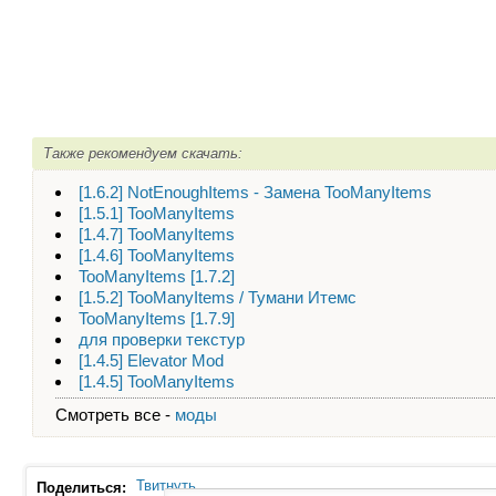
Также рекомендуем скачать:
[1.6.2] NotEnoughItems - Замена TooManyItems
[1.5.1] TooManyItems
[1.4.7] TooManyItems
[1.4.6] TooManyItems
TooManyItems [1.7.2]
[1.5.2] TooManyItems / Тумани Итемс
TooManyItems [1.7.9]
для проверки текстур
[1.4.5] Elevator Mod
[1.4.5] TooManyItems
Смотреть все -
моды
Твитнуть
Поделиться: