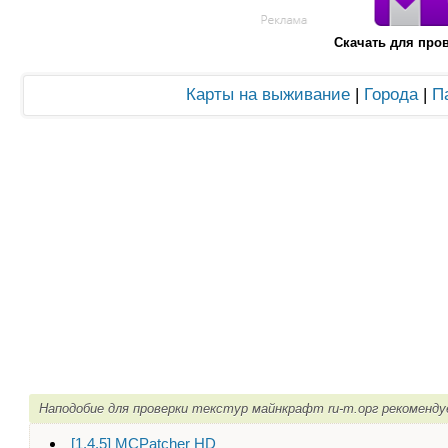
Скачать для про
Карты на выживание
|
Города
|
П
Наподобие для проверки текстур майнкрафт ru-m.орг рекоменду
[1.4.5] MCPatcher HD