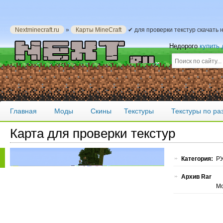
Nextminecraft.ru
»
Карты MineCraft
✔ для проверки текстур скачать 
Недорого
купить
Главная
Моды
Скины
Текстуры
Текстуры по р
Карта для проверки текстур
Категория:
РУ
Архив Rar
Мо