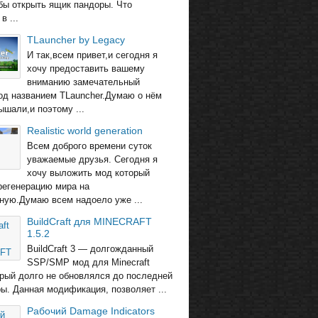
обы открыть ящик пандоры. Что
в ...
TLauncher by Legacy
И так,всем привет,и сегодня я
хочу предоставить вашему
вниманию замечательный
од названием TLauncher.Думаю о нём
ышали,и поэтому ...
Realistic world generation
Всем доброго времени суток
уважаемые друзья. Сегодня я
хочу выложить мод который
регенерацию мира на
ную.Думаю всем надоело уже ...
BuildCraft для MINECRAFT
1.5.2
BuildCraft 3 — долгожданный
SSP/SMP мод для Minecraft
торый долго не обновлялся до последней
ры. Данная модификация, позволяет ...
Рабочий Damage Indicators