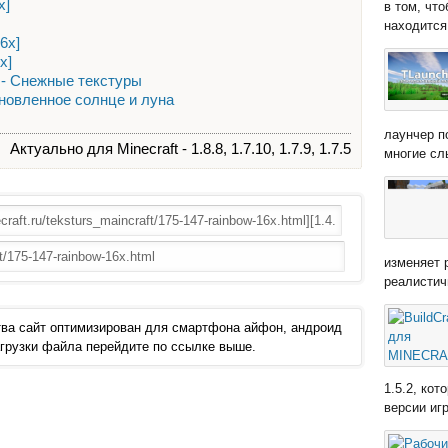
x]
в том, чт
находится 
6x]
x]
] - Снежные текстуры
Обновленное солнце и луна
лаунчер п
Актуально для Minecraft - 1.8.8, 1.7.10, 1.7.9, 1.7.5
многие сл
изменяет 
реалистич
ва сайт оптимизирован для смартфона айфон, андроид
 загрузки файла перейдите по ссылке выше.
1.5.2, ко
версии иг