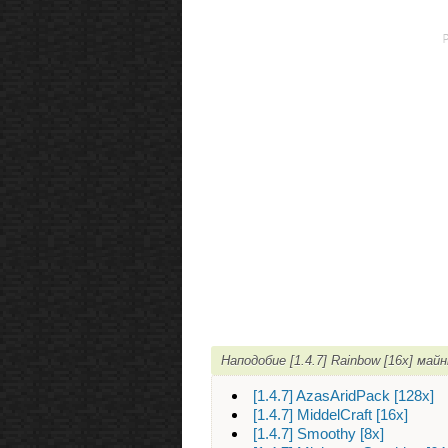
Наподобие [1.4.7] Rainbow [16x] ма
[1.4.7] AzasAridPack [128x]
[1.4.7] MiddelCraft [16x]
[1.4.7] Smoothy [8x]