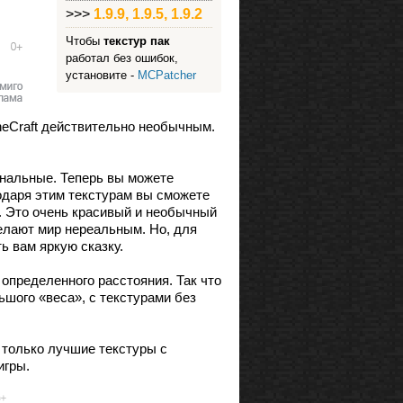
>>>
1.9.9, 1.9.5, 1.9.2
Чтобы
текстур пак
работал без ошибок,
установите -
MCPatcher
neCraft действительно необычным.
инальные. Теперь вы можете
одаря этим текстурам вы сможете
. Это очень красивый и необычный
делают мир нереальным. Но, для
ь вам яркую сказку.
определенного расстояния. Так что
ьшого «веса», с текстурами без
 только лучшие текстуры с
игры.