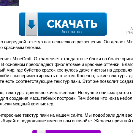
то очередной текстур пак невысокого разрешения. Он делает Mi
но красивым блокам.
еняет MineCraft. Он заменяет стандартные блоки на более ориг
 В основном преобладают фиолетовые и красные оттенки. Благ
ый мир, где буйство красок коснулось даже листвы на деревьях
 любит экспериментировать с цветом. Конечно, такие текстуры 
е есть соответствующие текстур паки. Этот же позволит создат
, текстуры довольно качественные. Но лучше они смотрятся с 
 для создания масштабных построек. Тем более что из-за небол
альски мощный компьютер.
интересные текстур паки на нашем сайте. Мы подобрали для вас
ыбирайте подходящие именно вам и качайте. Желаем приятной 