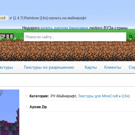
aft
✔ [1.4.7] Rainbow [16x] скачать на майнкрафт
Недорого
купить диплом бакалавра
любого ВУЗа страны
кстуры
Текстуры по разрешению
Карты
Клиенты
Се
Категория:
РУ-Майнкрафт,
Текстуры для MineCraft
»
[16x]
Архив Zip