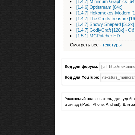
[1.4.7] Minimum Graphics [64
[1.4.6] Optistream [64x]
[1.4.7] Hokomokos-Modern [1
[1.4.7] The Crofts treasure [16
[1.4.7] Snowy Shepard [512x
[1.4.7] GodlyCraft [128x] - 
[1.5.1] MCPatcher HD
Смотреть все -
текстуры
Код для форума:
Код для YouTube:
Уважаемый пользователь, для удобст
и айпад (iPad, iPhone, Android). Для