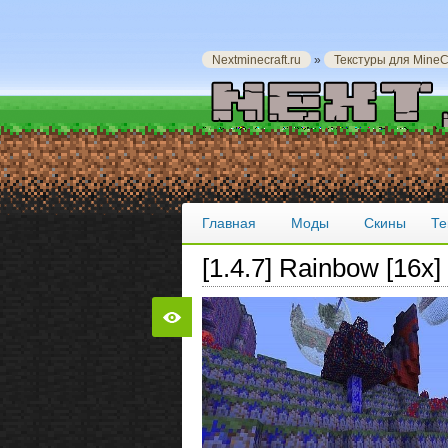
Nextminecraft.ru
»
Текстуры для MineCr
Главная
Моды
Скины
Те
[1.4.7] Rainbow [16x]