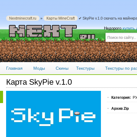
Nextminecraft.ru
»
Карты MineCraft
✔ SkyPie v.1.0 скачать на майнкр
Недорого
купить
Главная
Моды
Скины
Текстуры
Текстуры по р
Карта SkyPie v.1.0
Категория:
РУ
Архив Zip