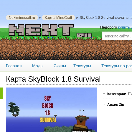
Nextminecraft.ru
»
Карты MineCraft
✔ SkyBlock 1.8 Survival скачать 
Недорого
купить
Главная
Моды
Скины
Текстуры
Текстуры по р
Карта SkyBlock 1.8 Survival
Категория:
РУ
Архив Zip