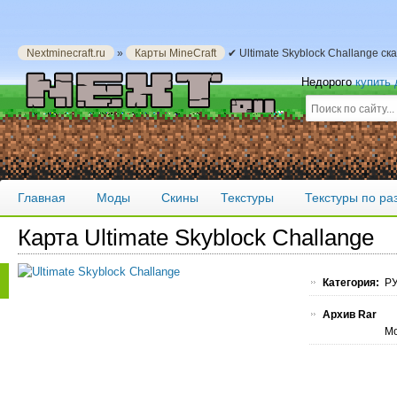
Nextminecraft.ru
»
Карты MineCraft
✔ Ultimate Skyblock Challange ск
Недорого
купить
Главная
Моды
Скины
Текстуры
Текстуры по р
Карта Ultimate Skyblock Challange
Категория:
РУ
Архив Rar
Мо