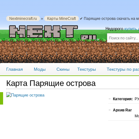
Nextminecraft.ru
»
Карты MineCraft
✔ Парящие острова скачать на 
Недорого
купить
Главная
Моды
Скины
Текстуры
Текстуры по р
Карта Парящие острова
Категория:
РУ
Архив Rar
Мо