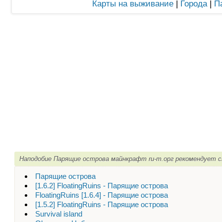
Карты на выживание
|
Города
|
П
Наподобие Парящие острова майнкрафт ru-m.орг рекомендует с
Парящие острова
[1.6.2] FloatingRuins - Парящие острова
FloatingRuins [1.6.4] - Парящие острова
[1.5.2] FloatingRuins - Парящие острова
Survival island