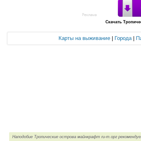
Скачать Тропиче
Карты на выживание
|
Города
|
П
Наподобие Тропические острова майнкрафт ru-m.орг рекомендуе