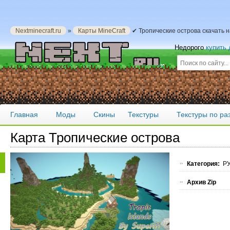
Nextminecraft.ru
»
Карты MineCraft
✔ Тропические острова скачать 
Недорого
купить
Главная
Моды
Скины
Текстуры
Текстуры по р
Карта Тропические острова
Категория:
РУ
Архив Zip