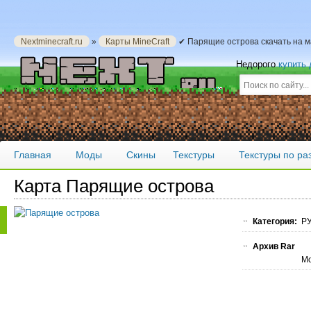
Nextminecraft.ru
»
Карты MineCraft
✔ Парящие острова скачать на 
Недорого
купить
Главная
Моды
Скины
Текстуры
Текстуры по р
Карта Парящие острова
Категория:
РУ
Архив Rar
Мо