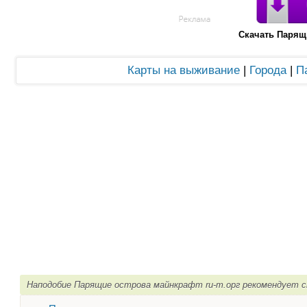
Скачать Парящ
Карты на выживание
|
Города
|
П
Наподобие Парящие острова майнкрафт ru-m.орг рекомендует с