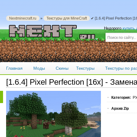
Nextminecraft.ru
»
Текстуры для MineCraft
✔ [1.6.4] Pixel Perfection
Недорого
купить
Главная
Моды
Скины
Текстуры
Текстуры по р
[1.6.4] Pixel Perfection [16x] - Зам
Категория:
РУ
Архив Zip