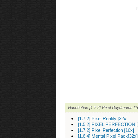
Наподобие [1.7.2] Pixel Daydreams 
[1.7.2] Pixel Reality [32x]
[1.5.2] PIXEL PERFECTION [
[1.7.2] Pixel Perfection [16x]
[1.6.4] Mental Pixel Pack[3