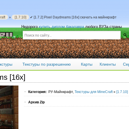
aft
»
[1.7.10]
✔ [1.7.2] Pixel Daydreams [16х] скачать на майнкрафт
Недорого
купить диплом бакалавра
любого ВУЗа страны
кстуры
Текстуры по разрешению
Карты
Клиенты
Се
ms [16х]
Категория:
РУ-Майнкрафт,
Текстуры для MineCraft
»
[1.7.10]
Архив Zip