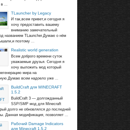
в ...
TLauncher by Legacy
И так,всем привет,и сегодня я
хочу предоставить вашему
вниманию замечательный
од названием TLauncher.Думаю о нём
ышали,и поэтому ...
Realistic world generation
Всем доброго времени суток
уважаемые друзья. Сегодня я
хочу выложить мод который
регенерацию мира на
ную.Думаю всем надоело уже ...
BuildCraft для MINECRAFT
1.5.2
BuildCraft 3 — долгожданный
SSP/SMP мод для Minecraft
торый долго не обновлялся до последней
ры. Данная модификация, позволяет ...
Рабочий Damage Indicators
для Minecraft 1.5.2