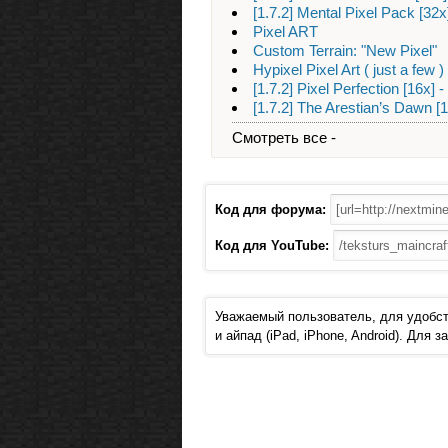
[1.7.2] Mental Pixel Pack [32x
Pixel ART
Custom Terrain: "New Pixel"
Hypixel Pixel Art ( just a few )
[1.7.2] Pixel Perfection [16
[1.7.2] The Arestian’s Dawn [
Смотреть все -
Код для форума:
Код для YouTube:
Уважаемый пользователь, для удобст
и айпад (iPad, iPhone, Android). Для