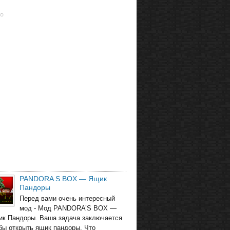
PANDORA S BOX — Ящик
Пандоры
Перед вами очень интересный
мод - Мод PANDORA’S BOX —
ик Пандоры. Ваша задача заключается
обы открыть ящик пандоры. Что