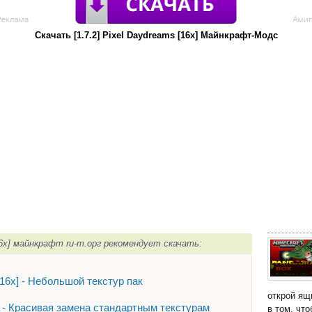
Скачать [1.7.2] Pixel Daydreams [16х] Майнкрафт-Модс
[16х] майнкрафт ru-m.орг рекомендует скачать:
16х] - Небольшой текстур пак
открой ящ
2x] - Красивая замена стандартным текстурам
в том, чт