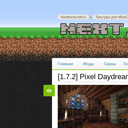
Nextminecraft.ru
»
Текстуры для MineCr
Главная
Моды
Скины
Те
[1.7.2] Pixel Daydrea