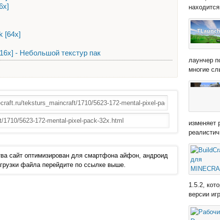
6x]
находится 
k [64x]
16х] - Небольшой текстур пак
лаунчер п
многие сл
изменяет 
реалистич
ва сайт оптимизирован для смартфона айфон, андроид
 загрузки файла перейдите по ссылке выше.
1.5.2, ко
версии иг