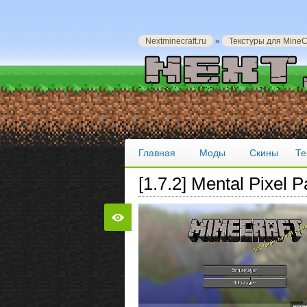
Nextminecraft.ru
»
Текстуры для MineCr
Главная
Моды
Скины
Те
[1.7.2] Mental Pixel P