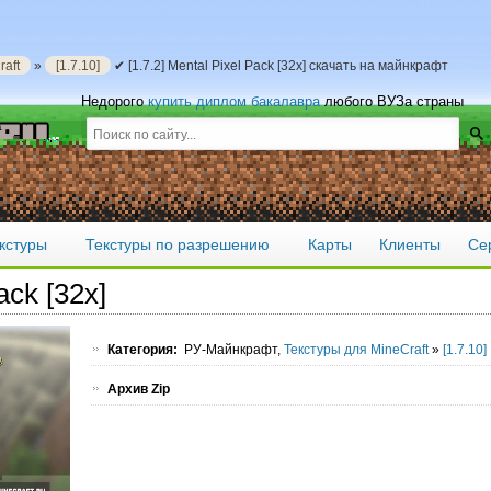
aft
»
[1.7.10]
✔ [1.7.2] Mental Pixel Pack [32x] скачать на майнкрафт
Недорого
купить диплом бакалавра
любого ВУЗа страны
кстуры
Текстуры по разрешению
Карты
Клиенты
Се
ack [32x]
Категория:
РУ-Майнкрафт,
Текстуры для MineCraft
»
[1.7.10]
Архив Zip