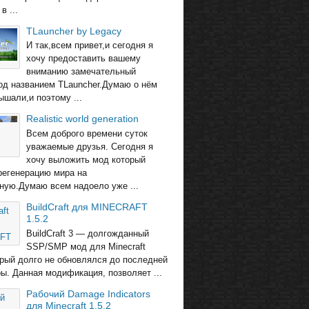
в ...
TLauncher by Legacy
И так,всем привет,и сегодня я
хочу предоставить вашему
вниманию замечательный
од названием TLauncher.Думаю о нём
ышали,и поэтому ...
Realistic world generation
Всем доброго времени суток
уважаемые друзья. Сегодня я
хочу выложить мод который
регенерацию мира на
ную.Думаю всем надоело уже ...
BuildCraft для MINECRAFT
1.5.2
BuildCraft 3 — долгожданный
SSP/SMP мод для Minecraft
торый долго не обновлялся до последней
ры. Данная модификация, позволяет ...
Рабочий Damage Indicators
для Minecraft 1.5.2