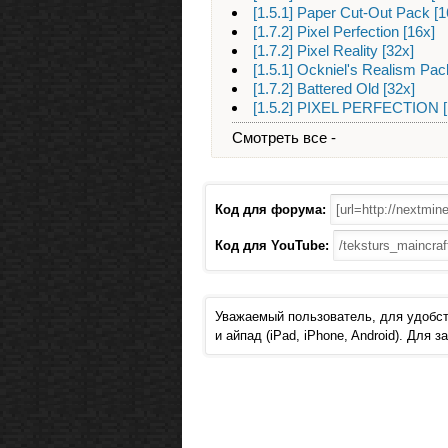
[1.5.1] Paper Cut-Out Pack [1
[1.7.2] Pixel Perfection [16x]
[1.7.2] Pixel Reality [32x]
[1.5.1] Ockniel's Realism Pac
[1.7.2] Battered Old [32x]
[1.5.2] PIXEL PERFECTION [
Смотреть все -
Код для форума:
Код для YouTube:
Уважаемый пользователь, для удобст
и айпад (iPad, iPhone, Android). Для