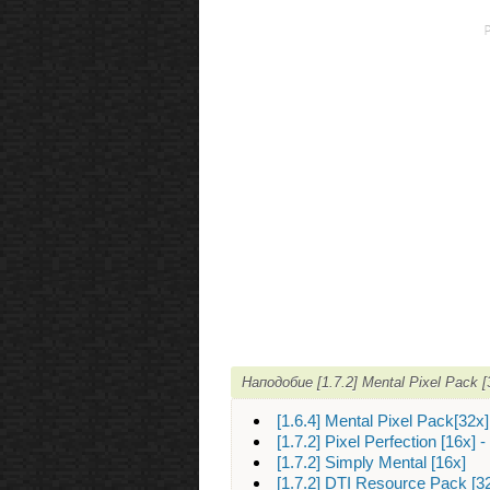
Наподобие [1.7.2] Mental Pixel Pack
[1.6.4] Mental Pixel Pack[3
[1.7.2] Pixel Perfection [16
[1.7.2] Simply Mental [16x]
[1.7.2] DTI Resource Pack [3