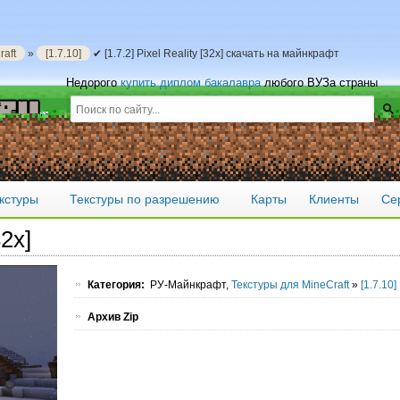
aft
»
[1.7.10]
✔ [1.7.2] Pixel Reality [32x] скачать на майнкрафт
Недорого
купить диплом бакалавра
любого ВУЗа страны
кстуры
Текстуры по разрешению
Карты
Клиенты
Се
32x]
Категория:
РУ-Майнкрафт,
Текстуры для MineCraft
»
[1.7.10]
Архив Zip