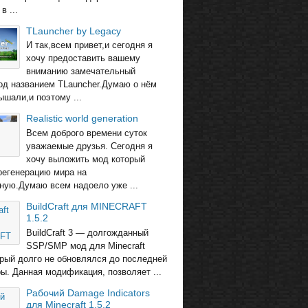
в ...
TLauncher by Legacy
И так,всем привет,и сегодня я
хочу предоставить вашему
вниманию замечательный
од названием TLauncher.Думаю о нём
ышали,и поэтому ...
Realistic world generation
Всем доброго времени суток
уважаемые друзья. Сегодня я
хочу выложить мод который
регенерацию мира на
ную.Думаю всем надоело уже ...
BuildCraft для MINECRAFT
1.5.2
BuildCraft 3 — долгожданный
SSP/SMP мод для Minecraft
торый долго не обновлялся до последней
ры. Данная модификация, позволяет ...
Рабочий Damage Indicators
для Minecraft 1.5.2