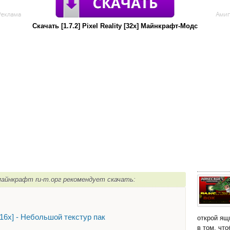
Скачать [1.7.2] Pixel Reality [32x] Майнкрафт-Модс
x] майнкрафт ru-m.орг рекомендует скачать:
16х] - Небольшой текстур пак
открой ящ
в том, чт