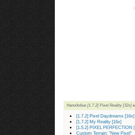
Наподобие [1.7.2] Pixel Reality [32
[1.7.2] Pixel Daydreams [16х]
[1.7.2] My Reality [16x]
[1.5.2] PIXEL PERFECTION [
Custom Terrain: "New Pixel"