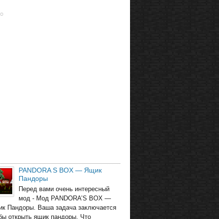
PANDORA S BOX — Ящик
Пандоры
Перед вами очень интересный
мод - Мод PANDORA’S BOX —
ик Пандоры. Ваша задача заключается
обы открыть ящик пандоры. Что