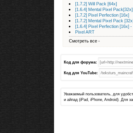
[1.7.2] Will Pack [64x]
[1.6.4] Mental Pixel Pack[3
[1.7.2] Pixel Perfection [16x]
[1.7.2] Mental Pixel Pack [32x
[1.6.4] Pixel Perfection [16
Pixel ART
Смотреть все -
Код для форума:
Код для YouTube:
Уважаемый пользователь, для удобст
и айпад (iPad, iPhone, Android). Для