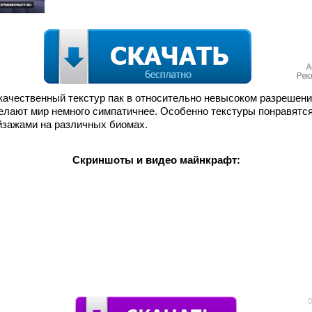
один качественный текстур пак в относительно невысоком разрешени
 делают мир немного симпатичнее. Особенно текстуры понравятс
йзажами на различных биомах.
Скриншоты и видео майнкрафт: