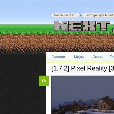
Nextminecraft.ru
»
Текстуры для MineCr
Главная
Моды
Скины
Те
[1.7.2] Pixel Reality [