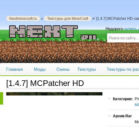
Nextminecraft.ru
»
Текстуры для MineCraft
✔ [1.4.7] MCPatcher HD ск
Недорого
купить
Главная
Моды
Скины
Текстуры
Текстуры по р
[1.4.7] MCPatcher HD
Категория:
РУ
MC
Архив Rar
Мо