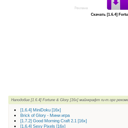
Скачать [1.6.4] For
Наподобие [1.6.4] Fortune & Glory [16x] майнкрафт ru-m.орг реко
[1.6.4] MiniDoku [16х]
Brick of Glory - Мини игра
[1.7.2] Good Morning Craft 2.1 [16x]
[1.6.4] Sexy Pixels [16х]