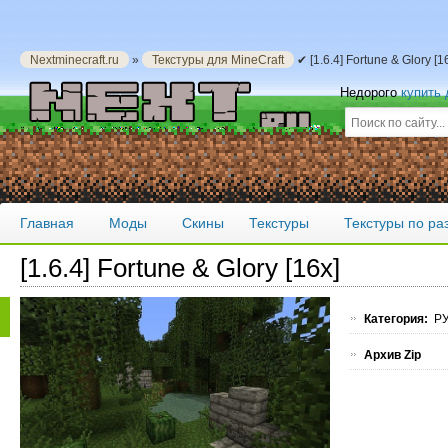
Nextminecraft.ru
»
Текстуры для MineCraft
✔ [1.6.4] Fortune & Glory [
Недорого
купить
Главная
Моды
Скины
Текстуры
Текстуры по р
[1.6.4] Fortune & Glory [16x]
Категория:
РУ
Архив Zip