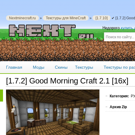
Nextminecraft.ru
»
Текстуры для MineCraft
»
[1.7.10]
✔ [1.7.2] Good
Недорого
купить
Главная
Моды
Скины
Текстуры
Текстуры по р
[1.7.2] Good Morning Craft 2.1 [16x]
Категория:
РУ
Архив Zip