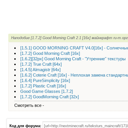
Наподобие [1.7.2] Good Morning Craft 2.1 [16x] майнкрафт ru-m.о
[1.5.1] GOOD MORNING CRAFT V4.0[16x] - Солнечны
[1.7.2] Good Morning Craft [16x]
[1.6.2][32px] Good Morning Craft - "Утренние" текстуры
[1.7.2] True Craft [64x]
[1.4.5] Almagistr [64x]
[1.6.2] Coterie Craft [16x] - Неплохая замена стандар
[1.6.4] PureSimplicity [16x]
[1.7.2] Plastic Craft [16x]
Good Game Glasses [1.7.2]
[1.7.2] GoodMorning Craft [32x]
Смотреть все -
Код для форума: