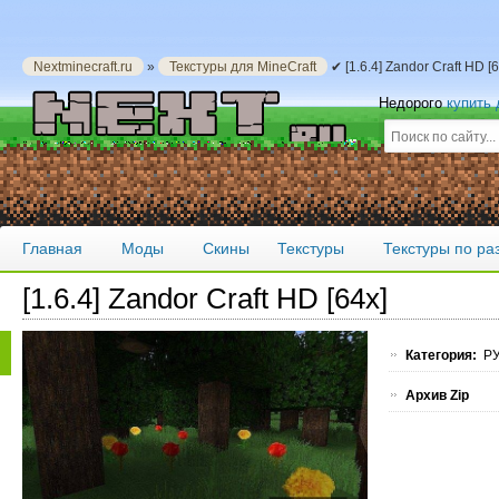
Nextminecraft.ru
»
Текстуры для MineCraft
✔ [1.6.4] Zandor Craft HD 
Недорого
купить
Главная
Моды
Скины
Текстуры
Текстуры по р
[1.6.4] Zandor Craft HD [64x]
Категория:
РУ
Архив Zip