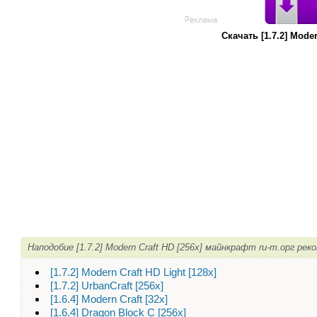
Скачать [1.7.2] Mode
Наподобие [1.7.2] Modern Craft HD [256х] майнкрафт ru-m.орг ре
[1.7.2] Modern Craft HD Light [128х]
[1.7.2] UrbanCraft [256х]
[1.6.4] Modern Craft [32х]
[1.6.4] Dragon Block C [256х]