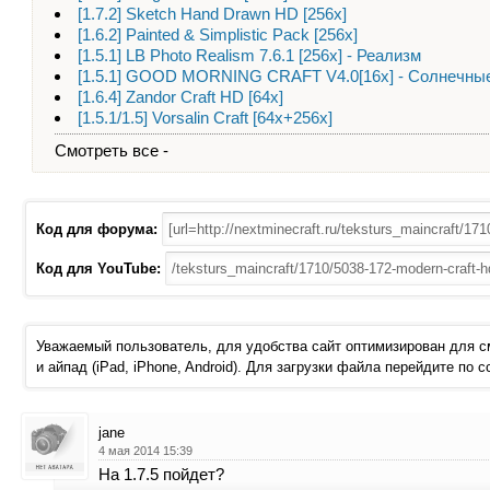
[1.7.2] Sketch Hand Drawn HD [256х]
[1.6.2] Painted & Simplistic Pack [256х]
[1.5.1] LB Photo Realism 7.6.1 [256х] - Реализм
[1.5.1] GOOD MORNING CRAFT V4.0[16x] - Солнечны
[1.6.4] Zandor Craft HD [64x]
[1.5.1/1.5] Vorsalin Craft [64x+256x]
Смотреть все -
Код для форума:
Код для YouTube:
Уважаемый пользователь, для удобства сайт оптимизирован для 
и айпад (iPad, iPhone, Android). Для загрузки файла перейдите по 
jane
4 мая 2014 15:39
На 1.7.5 пойдет?