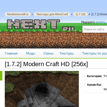
Nextminecraft.ru
»
Текстуры для MineCraft
»
[1.7.10]
✔ [1.7.2] Mod
Недорого
купить
Главная
Моды
Скины
Текстуры
Текстуры по р
[1.7.2] Modern Craft HD [256х]
Категория:
РУ
Архив Rar
Мо