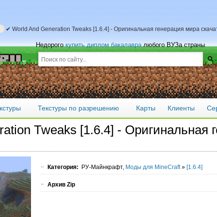
✔ World And Generation Tweaks [1.6.4] - Оригинальная генерация мира скач
Недорого
купить диплом бакалавра
любого ВУЗа страны
кстуры
Текстуры по разрешению
Карты
Клиенты
Се
ation Tweaks [1.6.4] - Оригинальная 
Категория:
РУ-Майнкрафт,
Моды для MineCraft
»
[1.6.4]
Архив Zip