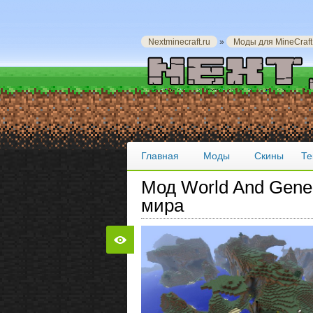
Nextminecraft.ru
»
Моды для MineCraft
Главная
Моды
Скины
Те
Мод World And Gener
мира