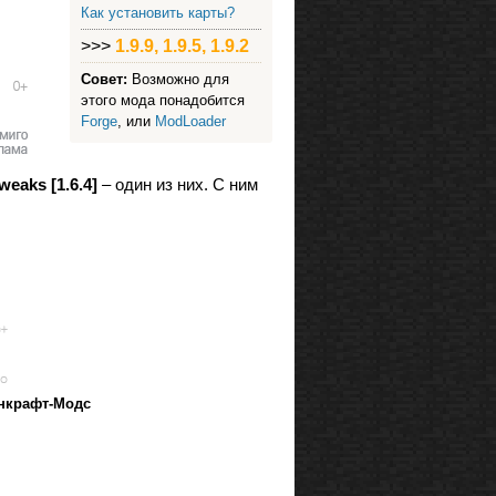
Как установить карты?
>>>
1.9.9, 1.9.5, 1.9.2
Совет:
Возможно для
этого мода понадобится
Forge
, или
ModLoader
weaks [1.6.4]
– один из них. С ним
йнкрафт-Модс