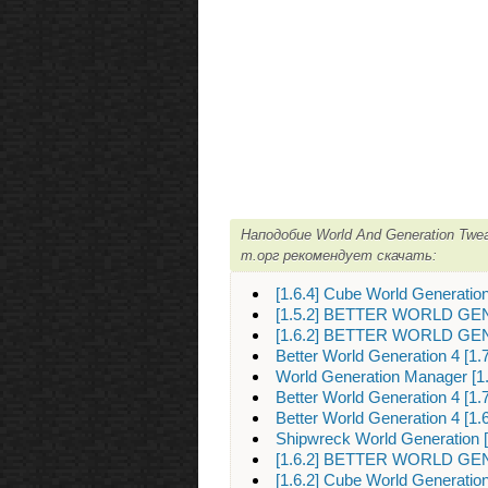
Наподобие World And Generation Twe
m.орг рекомендует скачать:
[1.6.4] Cube World Generati
[1.5.2] BETTER WORLD GEN
[1.6.2] BETTER WORLD GEN
Better World Generation 4 [1.7
World Generation Manager [1
Better World Generation 4 [1.7
Better World Generation 4 [1
Shipwreck World Generation 
[1.6.2] BETTER WORLD GEN
[1.6.2] Cube World Generatio