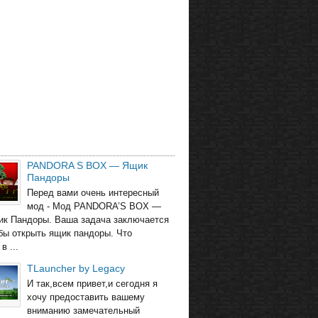
PANDORA S BOX — Ящик
Пандоры
Перед вами очень интересный
мод - Мод PANDORA’S BOX —
ик Пандоры. Ваша задача заключается
обы открыть ящик пандоры. Что
в ...
TLauncher by Legacy
И так,всем привет,и сегодня я
хочу предоставить вашему
вниманию замечательный