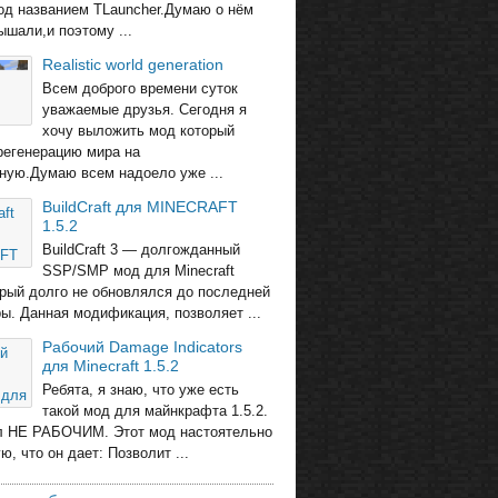
од названием TLauncher.Думаю о нём
ышали,и поэтому ...
Realistic world generation
Всем доброго времени суток
уважаемые друзья. Сегодня я
хочу выложить мод который
регенерацию мира на
ную.Думаю всем надоело уже ...
BuildCraft для MINECRAFT
1.5.2
BuildCraft 3 — долгожданный
SSP/SMP мод для Minecraft
торый долго не обновлялся до последней
ры. Данная модификация, позволяет ...
Рабочий Damage Indicators
для Minecraft 1.5.2
Ребята, я знаю, что уже есть
такой мод для майнкрафта 1.5.2.
л НЕ РАБОЧИМ. Этот мод настоятельно
, что он дает: Позволит ...