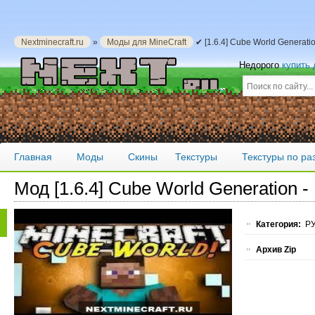
Nextminecraft.ru
»
Моды для MineCraft
✔ [1.6.4] Cube World Generat
Недорого
купить
Главная
Моды
Скины
Текстуры
Текстуры по р
Мод [1.6.4] Cube World Generation 
Категория:
РУ
Архив Zip