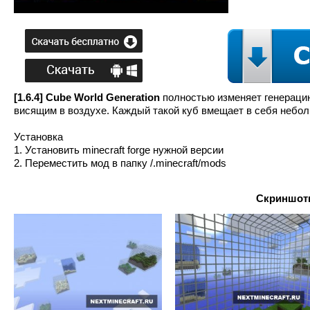
[1.6.4] Cube World Generation
полностью изменяет генераци
висящим в воздухе. Каждый такой куб вмещает в себя неболь
Установка
1. Установить minecraft forge нужной версии
2. Переместить мод в папку /.minecraft/mods
Скриншоты