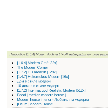
Наподобие [1.6.4] Modern Architect [x64] майнкрафт ru-m.орг рек
[1.6.4] Modern Craft [32х]
The Modern Corner
[1.7.2] HD modern [128x]
[1.4.7] Hokomokos-Modern [16x]
Дом в стиле модерн
10 домов в стиле модерн
[1.7.2] Intermacgod Realistic Modern [512х]
Focal | median modern house |
Modern house interior - Любителям модерна
[Litium] Modern House