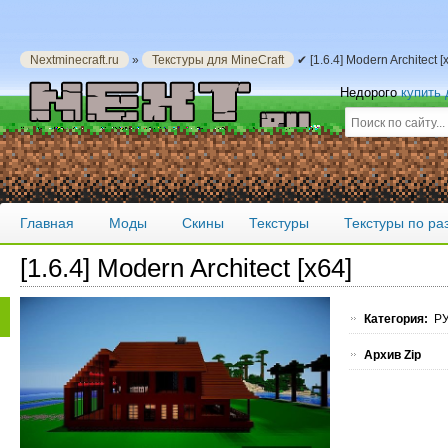
Nextminecraft.ru
»
Текстуры для MineCraft
✔ [1.6.4] Modern Architect 
Недорого
купить
Главная
Моды
Скины
Текстуры
Текстуры по р
[1.6.4] Modern Architect [x64]
Категория:
РУ
Архив Zip