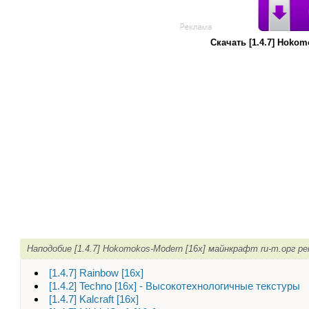
Скачать [1.4.7] Hoko
Наподобие [1.4.7] Hokomokos-Modern [16x] майнкрафт ru-m.орг р
[1.4.7] Rainbow [16x]
[1.4.2] Techno [16x] - Высокотехнологичные текстуры
[1.4.7] Kalcraft [16x]