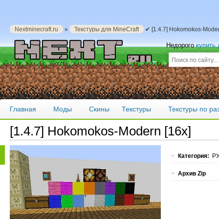
Nextminecraft.ru
»
Текстуры для MineCraft
✔ [1.4.7] Hokomokos-Moder
Недорого
купить
Главная
Моды
Скины
Текстуры
Текстуры по р
[1.4.7] Hokomokos-Modern [16x]
Категория:
РУ
Архив Zip