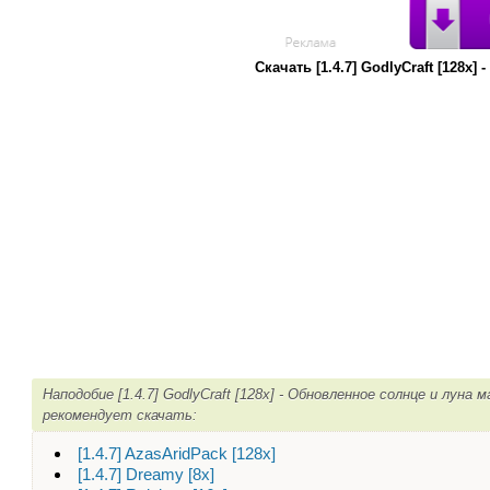
Скачать [1.4.7] GodlyCraft [128
Наподобие [1.4.7] GodlyCraft [128x] - Обновленное солнце и луна 
рекомендует скачать:
[1.4.7] AzasAridPack [128x]
[1.4.7] Dreamy [8x]