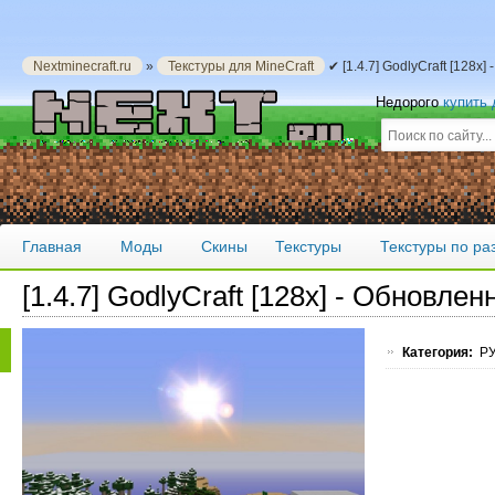
Nextminecraft.ru
»
Текстуры для MineCraft
✔ [1.4.7] GodlyCraft [128x
Недорого
купить
Главная
Моды
Скины
Текстуры
Текстуры по р
[1.4.7] GodlyCraft [128x] - Обновле
Категория:
РУ