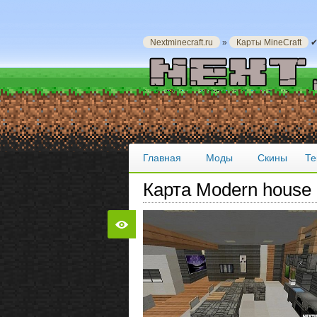
Nextminecraft.ru
»
Карты MineCraft
✔
Главная
Моды
Скины
Те
Карта Modern house 