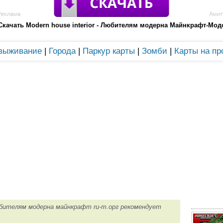
Скачать Modern house interior - Любителям модерна Майнкрафт-Мод
 выживание
|
Города
|
Паркур карты
|
Зомби
|
Карты на пр
 Любителям модерна майнкрафт ru-m.орг рекомендует