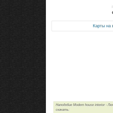
Карты на
Наподобие Modern house interior -
скачать: