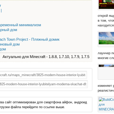
r
 |
открой ящ
в том, чт
овременный минимализм
находится 
арный дом
each Town Project - Пляжный домик
рновый дом
 дом
лаунчер п
Актуально для Minecraft - 1.8.8, 1.7.10, 1.7.9, 1.7.5
многие сл
изменяет 
реалистич
ва сайт оптимизирован для смартфона айфон, андроид
 загрузки файла перейдите по ссылке выше.