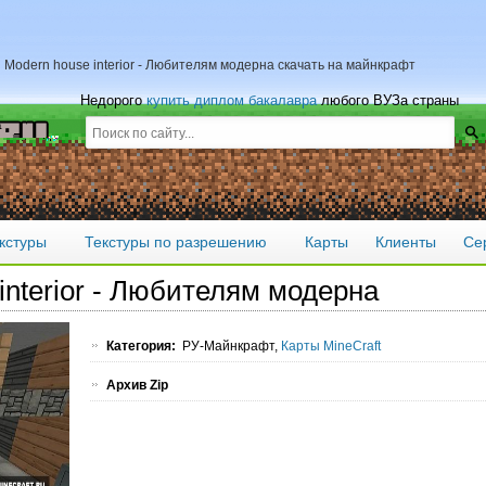
 Modern house interior - Любителям модерна скачать на майнкрафт
Недорого
купить диплом бакалавра
любого ВУЗа страны
кстуры
Текстуры по разрешению
Карты
Клиенты
Се
interior - Любителям модерна
Категория:
РУ-Майнкрафт,
Карты MineCraft
Архив Zip