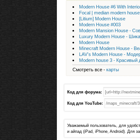
Modern House #6 With Interio
Focal | median modern house
[Litium] Modern House
Modern House #003
Modern Mansion House - С
Luxury Modern House - Шик
Modern House
Minecraft Modern House - B
LAV's Modern House - Моде
Modern house 3 - Красивый
Смотреть все -
карты
Код для форума:
Код для YouTube:
Уважаемый пользователь, для удобст
и айпад (iPad, iPhone, Android). Для