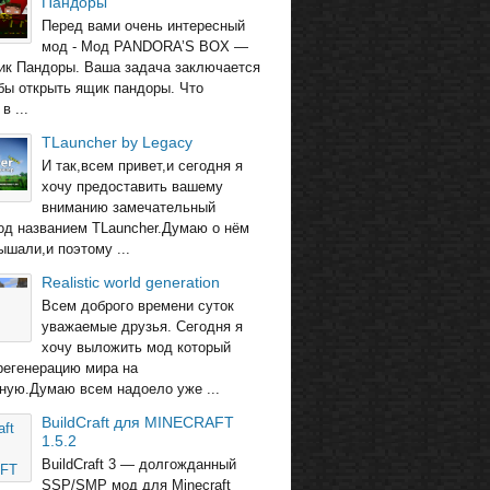
Пандоры
Перед вами очень интересный
мод - Мод PANDORA’S BOX —
ик Пандоры. Ваша задача заключается
обы открыть ящик пандоры. Что
в ...
TLauncher by Legacy
И так,всем привет,и сегодня я
хочу предоставить вашему
вниманию замечательный
од названием TLauncher.Думаю о нём
ышали,и поэтому ...
Realistic world generation
Всем доброго времени суток
уважаемые друзья. Сегодня я
хочу выложить мод который
регенерацию мира на
ную.Думаю всем надоело уже ...
BuildCraft для MINECRAFT
1.5.2
BuildCraft 3 — долгожданный
SSP/SMP мод для Minecraft