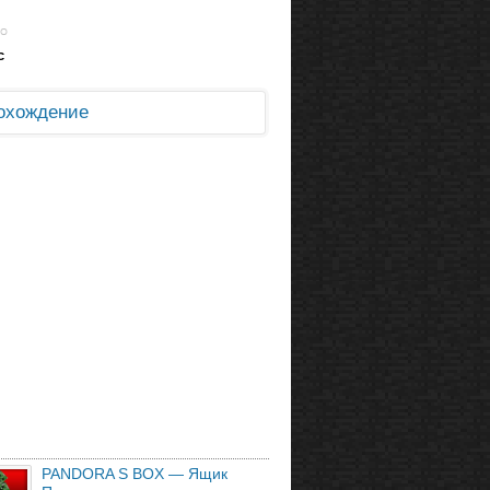
с
охождение
PANDORA S BOX — Ящик