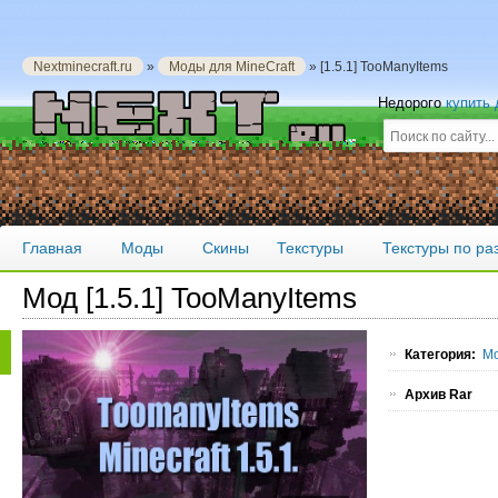
Nextminecraft.ru
»
Моды для MineCraft
» [1.5.1] TooManyItems
Недорого
купить
Главная
Моды
Скины
Текстуры
Текстуры по р
Мод [1.5.1] TooManyItems
Категория:
Мо
Архив Rar