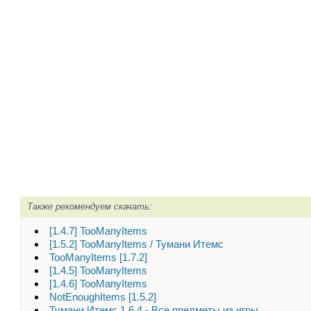
Также рекомендуем скачать:
[1.4.7] TooManyItems
[1.5.2] TooManyItems / Тумани Итемс
TooManyItems [1.7.2]
[1.4.5] TooManyItems
[1.4.6] TooManyItems
NotEnoughItems [1.5.2]
Тумани Итемс 1.6.4 - Все предметы из игры