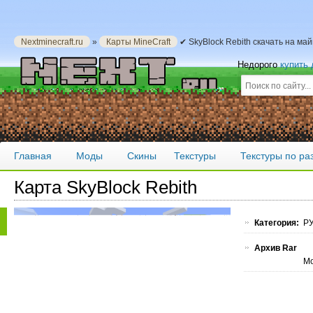
Nextminecraft.ru
»
Карты MineCraft
✔ SkyBlock Rebith скачать на ма
Недорого
купить
Главная
Моды
Скины
Текстуры
Текстуры по р
Карта SkyBlock Rebith
Категория:
РУ
Архив Rar
Мо