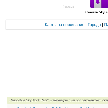
Скачать SkyBl
Карты на выживание
|
Города
|
П
Наподобие SkyBlock Rebith майнкрафт ru-m.орг рекомендует ска