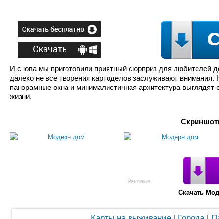
И снова мы приготовили приятный сюрприз для любителей до
далеко не все творения картоделов заслуживают внимания. 
панорамные окна и минималистичная архитектура выглядят о
жизни.
Скриншоты
Скачать Мо
Карты на выживание
|
Города
|
П