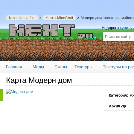
Nextminecraft.ru
»
Карты MineCraft
✔ Модерн дом скачать на майнк
Недорого
купить
Главная
Моды
Скины
Текстуры
Текстуры по р
Карта Модерн дом
Категория:
РУ
Архив Zip