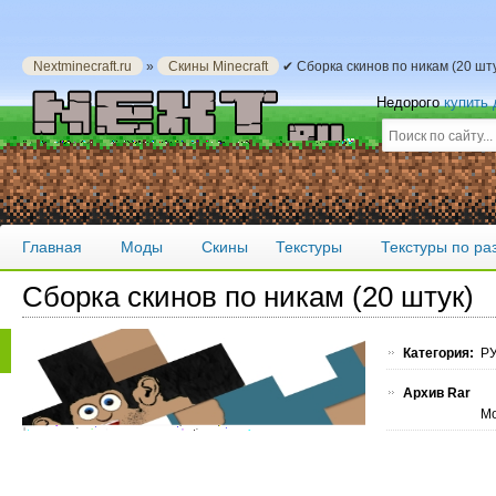
Nextminecraft.ru
»
Скины Minecraft
✔ Сборка скинов по никам (20 шт
Недорого
купить
Главная
Моды
Скины
Текстуры
Текстуры по р
Сборка скинов по никам (20 штук)
Категория:
РУ
Архив Rar
Мо