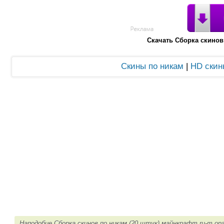
Скачать Сборка скинов
Скины по никам
|
HD скин
Наподобие Сборка скинов по никам (20 штук) майнкрафт ru-m.ор