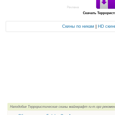
Скачать Террорис
Скины по никам
|
HD скин
Наподобие Террористические скины майнкрафт ru-m.орг рекоме