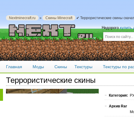
Nextminecraft.ru
»
Скины Minecraft
✔ Террористические скины скача
Недорого
купить
Главная
Моды
Скины
Текстуры
Текстуры по р
Террористические скины
Категория:
РУ
Архив Rar
Мо